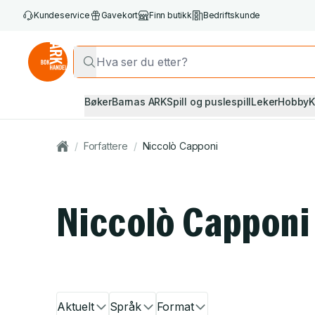
Kundeservice
Gavekort
Finn butikk
Bedriftskunde
Bøker
Barnas ARK
Spill og puslespill
Leker
Hobby
K
/
Forfattere
/
Niccolò Capponi
Niccolò Capponi
Aktuelt
Språk
Format