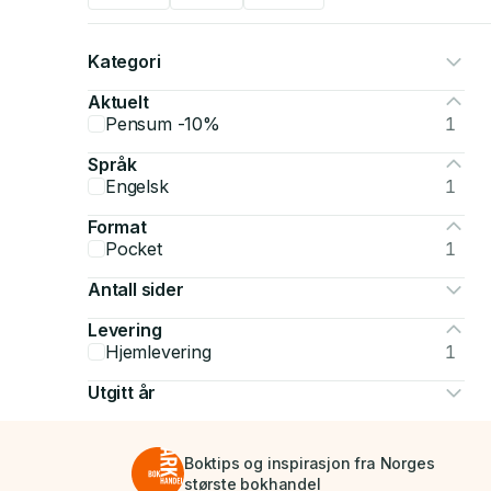
Kategori
Aktuelt
Pensum -10%
1
Språk
Engelsk
1
Format
Pocket
1
Antall sider
Levering
Hjemlevering
1
Utgitt år
Boktips og inspirasjon fra Norges
største bokhandel