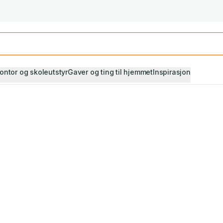
Studiestart! Alle* pensumbøker -20%
Se utvalget her
ontor og skoleutstyr
Gaver og ting til hjemmet
Inspirasjon