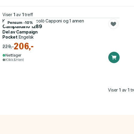
Viser
1
av
1
treff
Kelly DeVries, Niccolò Capponi og 1 annen
Pensum -10%
Campaldino 1289
Del av
Campaign
Pocket
|
Engelsk
206,-
229,-
Nettlager
Klikk&Hent
Viser
1
av
1
tr