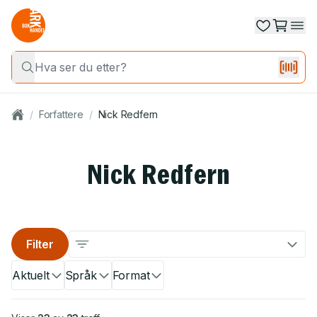
/
Forfattere
/
Nick Redfern
Nick Redfern
Filter
Aktuelt
Språk
Format