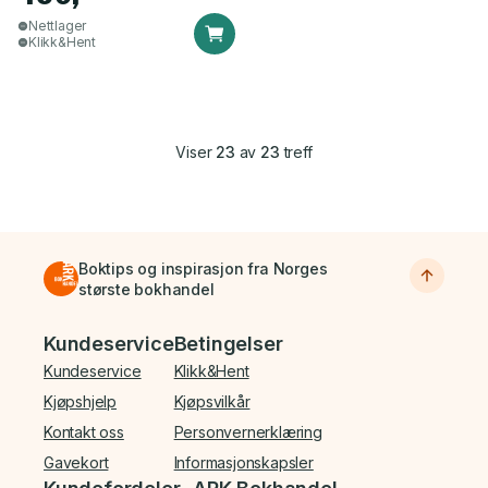
Nettlager
Klikk&Hent
Viser
23
av
23
treff
Boktips og inspirasjon fra Norges
største bokhandel
Bunnmeny
Kundeservice
Betingelser
Kundeservice
Klikk&Hent
Kjøpshjelp
Kjøpsvilkår
Kontakt oss
Personvernerklæring
Gavekort
Informasjonskapsler