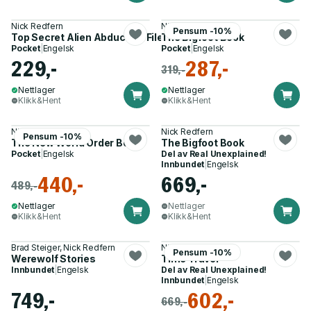
Nick Redfern
Nick Redfern
Pensum -10%
Top Secret Alien Abduction Files
The Bigfoot Book
Pocket
|
Engelsk
Pocket
|
Engelsk
229,-
287,-
319,-
Nettlager
Nettlager
Klikk&Hent
Klikk&Hent
Nick Redfern
Nick Redfern
Pensum -10%
The New World Order Book
The Bigfoot Book
Pocket
|
Engelsk
Del av
Real Unexplained!
Innbundet
|
Engelsk
440,-
669,-
489,-
Nettlager
Nettlager
Klikk&Hent
Klikk&Hent
Brad Steiger, Nick Redfern
Nick Redfern
Pensum -10%
Werewolf Stories
Time Travel
Innbundet
|
Engelsk
Del av
Real Unexplained!
Innbundet
|
Engelsk
749,-
602,-
669,-