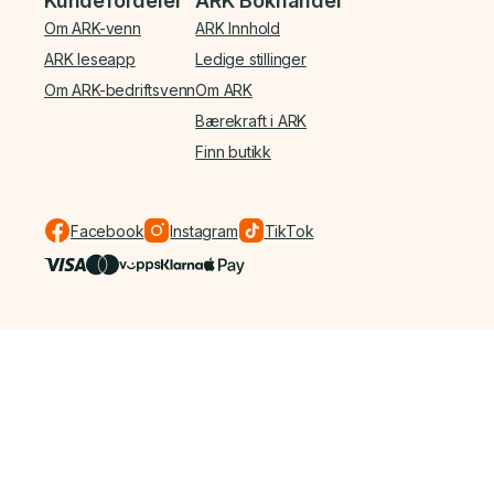
Kundefordeler
ARK Bokhandel
Om ARK-venn
ARK Innhold
ARK leseapp
Ledige stillinger
Om ARK-bedriftsvenn
Om ARK
Bærekraft i ARK
Finn butikk
Facebook
Instagram
TikTok