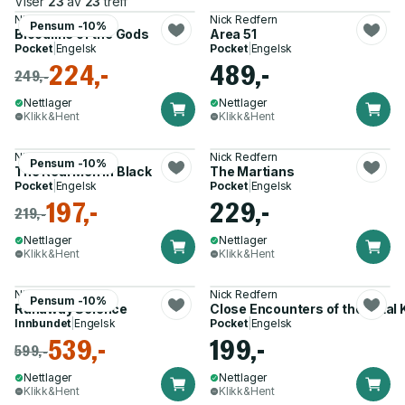
Viser
23
av
23
treff
Nick Redfern
Nick Redfern
Pensum -10%
Bloodline of the Gods
Area 51
Pocket
|
Engelsk
Pocket
|
Engelsk
224,-
489,-
249,-
Nettlager
Nettlager
Klikk&Hent
Klikk&Hent
Nick Redfern
Nick Redfern
Pensum -10%
The Real Men In Black
The Martians
Pocket
|
Engelsk
Pocket
|
Engelsk
197,-
229,-
219,-
Nettlager
Nettlager
Klikk&Hent
Klikk&Hent
Nick Redfern
Nick Redfern
Pensum -10%
Runaway Science
Close Encounters of the Fatal 
Innbundet
|
Engelsk
Pocket
|
Engelsk
539,-
199,-
599,-
Nettlager
Nettlager
Klikk&Hent
Klikk&Hent