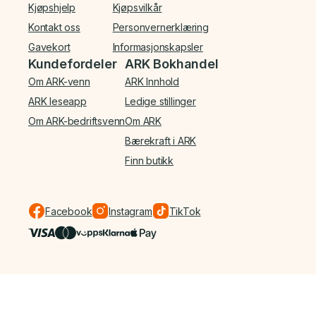
Kjøpshjelp
Kjøpsvilkår
Kontakt oss
Personvernerklæring
Gavekort
Informasjonskapsler
Kundefordeler
ARK Bokhandel
Om ARK-venn
ARK Innhold
ARK leseapp
Ledige stillinger
Om ARK-bedriftsvenn
Om ARK
Bærekraft i ARK
Finn butikk
Facebook
Instagram
TikTok