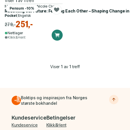
Viser
1
av
1
treff
Michelle Auerbach, Nicole Civita
Pensum -10%
Resetting our Future: Feeding Each Other – Shaping Change i
Pocket
|
Engelsk
251,-
279,-
Nettlager
Klikk&Hent
Viser
1
av
1
treff
Boktips og inspirasjon fra Norges
største bokhandel
Bunnmeny
Kundeservice
Betingelser
Kundeservice
Klikk&Hent