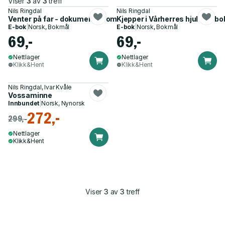
Viser
3
av
3
treff
Nils Ringdal
Nils Ringdal
Venter på far - dokumentarroman
Kjepper i Vårherres hjul - en 
E-bok
|
Norsk, Bokmål
E-bok
|
Norsk, Bokmål
69,-
69,-
Nettlager
Nettlager
Klikk&Hent
Klikk&Hent
Nils Ringdal, Ivar Kvåle
Vossaminne
Innbundet
|
Norsk, Nynorsk
272,-
299,-
Nettlager
Klikk&Hent
Viser
3
av
3
treff