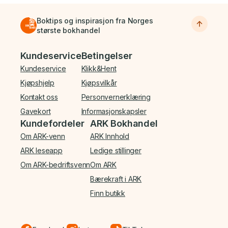
Boktips og inspirasjon fra Norges
største bokhandel
Bunnmeny
Kundeservice
Betingelser
Kundeservice
Klikk&Hent
Kjøpshjelp
Kjøpsvilkår
Kontakt oss
Personvernerklæring
Gavekort
Informasjonskapsler
Kundefordeler
ARK Bokhandel
Om ARK-venn
ARK Innhold
ARK leseapp
Ledige stillinger
Om ARK-bedriftsvenn
Om ARK
Bærekraft i ARK
Finn butikk