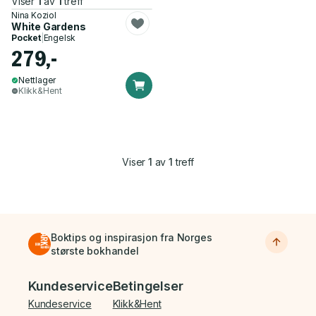
Viser
1
av
1
treff
Nina Koziol
White Gardens
Pocket
|
Engelsk
279,-
Nettlager
Klikk&Hent
Viser
1
av
1
treff
Boktips og inspirasjon fra Norges
største bokhandel
Bunnmeny
Kundeservice
Betingelser
Kundeservice
Klikk&Hent