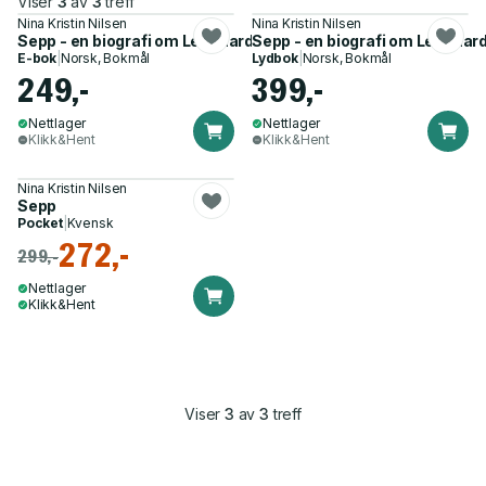
Viser
3
av
3
treff
Nina Kristin Nilsen
Nina Kristin Nilsen
Sepp - en biografi om Leonhard Seppala
Sepp - en biografi om Leonhar
E-bok
|
Norsk, Bokmål
Lydbok
|
Norsk, Bokmål
249,-
399,-
Nettlager
Nettlager
Klikk&Hent
Klikk&Hent
Nina Kristin Nilsen
Sepp
Pocket
|
Kvensk
272,-
299,-
Nettlager
Klikk&Hent
Viser
3
av
3
treff