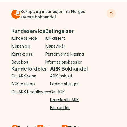
Boktips og inspirasjon fra Norges
største bokhandel
Bunnmeny
Kundeservice
Betingelser
Kundeservice
Klikk&Hent
Kjøpshjelp
Kjøpsvilkår
Kontakt oss
Personvernerklæring
Gavekort
Informasjonskapsler
Kundefordeler
ARK Bokhandel
Om ARK-venn
ARK Innhold
ARK leseapp
Ledige stillinger
Om ARK-bedriftsvenn
Om ARK
Bærekraft i ARK
Finn butikk