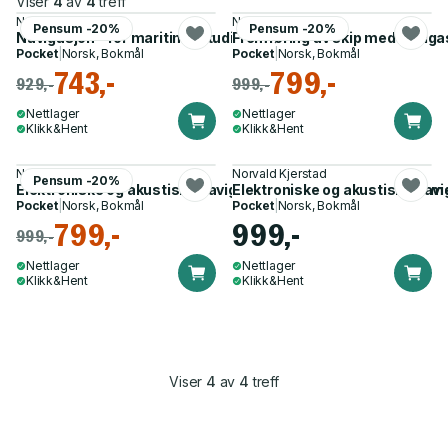
Viser
4
av
4
treff
Norvald Kjerstad
Norvald Kjerstad
Pensum -20%
Pensum -20%
Navigasjon - for maritime studier
Fremføring av skip med navigas
Pocket
|
Norsk, Bokmål
Pocket
|
Norsk, Bokmål
743,-
799,-
929,-
999,-
Nettlager
Nettlager
Klikk&Hent
Klikk&Hent
Norvald Kjerstad
Norvald Kjerstad
Pensum -20%
Elektroniske og akustiske navigasjonssystemer - for maritim
Elektroniske og akustiske nav
Pocket
|
Norsk, Bokmål
Pocket
|
Norsk, Bokmål
799,-
999,-
999,-
Nettlager
Nettlager
Klikk&Hent
Klikk&Hent
Viser
4
av
4
treff