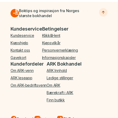
Boktips og inspirasjon fra Norges
største bokhandel
Bunnmeny
Kundeservice
Betingelser
Kundeservice
Klikk&Hent
Kjøpshjelp
Kjøpsvilkår
Kontakt oss
Personvernerklæring
Gavekort
Informasjonskapsler
Kundefordeler
ARK Bokhandel
Om ARK-venn
ARK Innhold
ARK leseapp
Ledige stillinger
Om ARK-bedriftsvenn
Om ARK
Bærekraft i ARK
Finn butikk