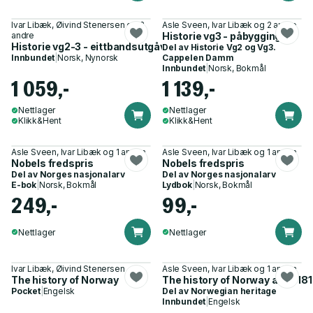
Ivar Libæk, Øivind Stenersen og 2
Asle Sveen, Ivar Libæk og 2 andre
andre
Historie vg3 - påbygging
Historie vg2-3 - eittbandsutgåva
Del av
Historie Vg2 og Vg3.
Innbundet
|
Norsk, Nynorsk
Cappelen Damm
Innbundet
|
Norsk, Bokmål
1 059,-
1 139,-
Nettlager
Nettlager
Klikk&Hent
Klikk&Hent
Asle Sveen, Ivar Libæk og 1 annen
Asle Sveen, Ivar Libæk og 1 annen
Nobels fredspris
Nobels fredspris
Del av
Norges nasjonalarv
Del av
Norges nasjonalarv
E-bok
|
Norsk, Bokmål
Lydbok
|
Norsk, Bokmål
249,-
99,-
Nettlager
Nettlager
Ivar Libæk, Øivind Stenersen
Asle Sveen, Ivar Libæk og 1 annen
The history of Norway
The history of Norway after 18
Pocket
|
Engelsk
Del av
Norwegian heritage
Innbundet
|
Engelsk