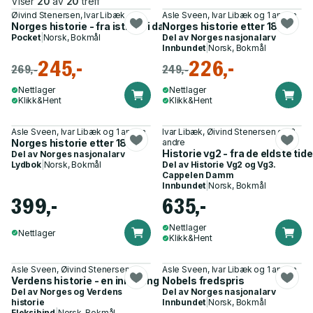
Viser
20
av
20
treff
Øivind Stenersen, Ivar Libæk
Asle Sveen, Ivar Libæk og 1 annen
Norges historie - fra istid til i dag
Norges historie etter 1814
Pocket
|
Norsk, Bokmål
Del av
Norges nasjonalarv
Innbundet
|
Norsk, Bokmål
245,-
226,-
269,-
249,-
Nettlager
Nettlager
Klikk&Hent
Klikk&Hent
Asle Sveen, Ivar Libæk og 1 annen
Ivar Libæk, Øivind Stenersen og 2
Norges historie etter 1814
andre
Historie vg2 - fra de eldste tide
Del av
Norges nasjonalarv
Lydbok
|
Norsk, Bokmål
Del av
Historie Vg2 og Vg3.
Cappelen Damm
Innbundet
|
Norsk, Bokmål
399,-
635,-
Nettlager
Nettlager
Klikk&Hent
Asle Sveen, Øivind Stenersen
Asle Sveen, Ivar Libæk og 1 annen
Verdens historie - en innføring
Nobels fredspris
Del av
Norges og Verdens
Del av
Norges nasjonalarv
historie
Innbundet
|
Norsk, Bokmål
Fleksibind
|
Norsk, Bokmål