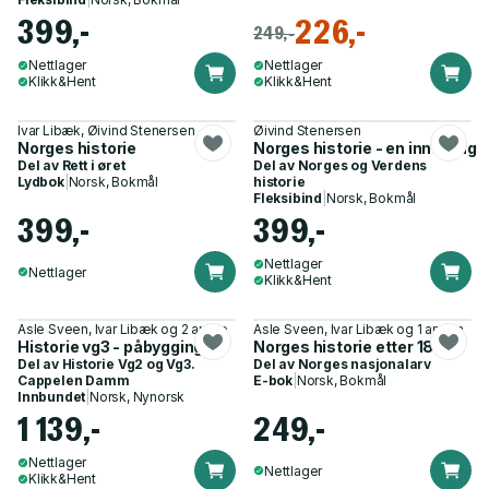
399,-
226,-
249,-
Nettlager
Nettlager
Klikk&Hent
Klikk&Hent
Ivar Libæk, Øivind Stenersen
Øivind Stenersen
Norges historie
Norges historie - en innføring
Del av
Rett i øret
Del av
Norges og Verdens
Lydbok
|
Norsk, Bokmål
historie
Fleksibind
|
Norsk, Bokmål
399,-
399,-
Nettlager
Nettlager
Klikk&Hent
Asle Sveen, Ivar Libæk og 2 andre
Asle Sveen, Ivar Libæk og 1 annen
Historie vg3 - påbygging
Norges historie etter 1814
Del av
Historie Vg2 og Vg3.
Del av
Norges nasjonalarv
Cappelen Damm
E-bok
|
Norsk, Bokmål
Innbundet
|
Norsk, Nynorsk
1 139,-
249,-
Nettlager
Nettlager
Klikk&Hent