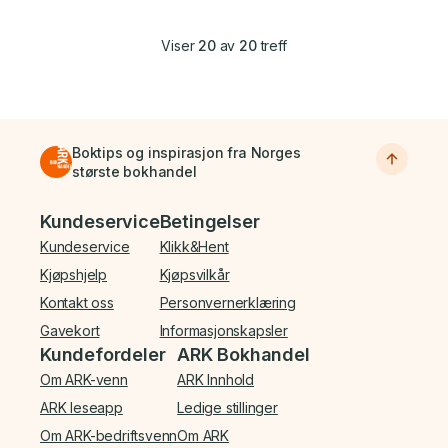
Viser
20
av
20
treff
Boktips og inspirasjon fra Norges
største bokhandel
Bunnmeny
Kundeservice
Betingelser
Kundeservice
Klikk&Hent
Kjøpshjelp
Kjøpsvilkår
Kontakt oss
Personvernerklæring
Gavekort
Informasjonskapsler
Kundefordeler
ARK Bokhandel
Om ARK-venn
ARK Innhold
ARK leseapp
Ledige stillinger
Om ARK-bedriftsvenn
Om ARK