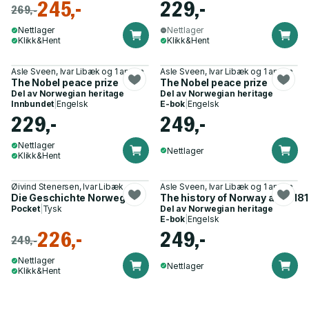
245,-
229,-
269,-
Nettlager
Nettlager
Klikk&Hent
Klikk&Hent
Asle Sveen, Ivar Libæk og 1 annen
Asle Sveen, Ivar Libæk og 1 annen
The Nobel peace prize
The Nobel peace prize
Del av
Norwegian heritage
Del av
Norwegian heritage
Innbundet
|
Engelsk
E-bok
|
Engelsk
229,-
249,-
Nettlager
Nettlager
Klikk&Hent
Øivind Stenersen, Ivar Libæk
Asle Sveen, Ivar Libæk og 1 annen
Die Geschichte Norwegens
The history of Norway after 18
Pocket
|
Tysk
Del av
Norwegian heritage
E-bok
|
Engelsk
226,-
249,-
249,-
Nettlager
Nettlager
Klikk&Hent