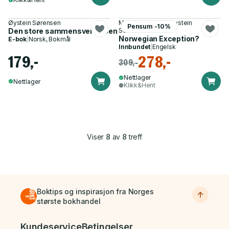
Øystein Sørensen
Mathilde Fasting, Øystein
Pensum -10%
Den store sammensvergelsen
Sorensen
Norwegian Exception?
E-bok
|
Norsk, Bokmål
Innbundet
|
Engelsk
179,-
278,-
309,-
Nettlager
Nettlager
Klikk&Hent
Viser
8
av
8
treff
Boktips og inspirasjon fra Norges
største bokhandel
Bunnmeny
Kundeservice
Betingelser