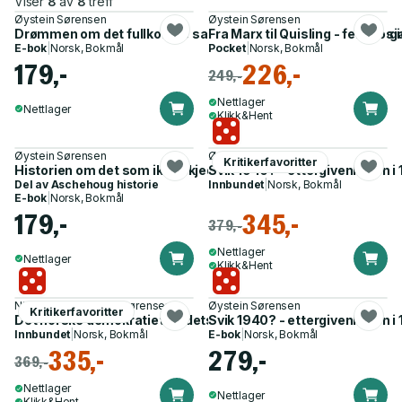
Viser
8
av
8
treff
Øystein Sørensen
Øystein Sørensen
Drømmen om det fullkomne samfunn - fire totalitære ideologie
Fra Marx til Quisling - fem sosia
E-bok
|
Norsk, Bokmål
Pocket
|
Norsk, Bokmål
179,-
226,-
249,-
Nettlager
Nettlager
Klikk&Hent
Øystein Sørensen
Øystein Sørensen
Kritikerfavoritter
Historien om det som ikke skjedde - kontrafaktisk historie
Svik 1940? - ettergivenheten i 1
Del av
Aschehoug historie
Innbundet
|
Norsk, Bokmål
E-bok
|
Norsk, Bokmål
179,-
345,-
379,-
Nettlager
Nettlager
Klikk&Hent
Nik. Brandal, Øystein Sørensen
Øystein Sørensen
Kritikerfavoritter
Det norske demokratiet og dets fiender - 1918-2018
Svik 1940? - ettergivenheten i 1
Innbundet
|
Norsk, Bokmål
E-bok
|
Norsk, Bokmål
335,-
279,-
369,-
Nettlager
Nettlager
Klikk&Hent