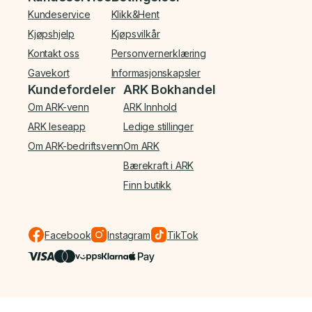
Kundeservice
Klikk&Hent
Kjøpshjelp
Kjøpsvilkår
Kontakt oss
Personvernerklæring
Gavekort
Informasjonskapsler
Kundefordeler
ARK Bokhandel
Om ARK-venn
ARK Innhold
ARK leseapp
Ledige stillinger
Om ARK-bedriftsvenn
Om ARK
Bærekraft i ARK
Finn butikk
Facebook
Instagram
TikTok