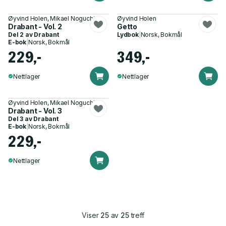
Øyvind Holen, Mikael Noguchi
Øyvind Holen
Drabant - Vol. 2
Getto
Del 2 av
Drabant
Lydbok
|
Norsk, Bokmål
E-bok
|
Norsk, Bokmål
229,-
349,-
Nettlager
Nettlager
Øyvind Holen, Mikael Noguchi
Drabant - Vol. 3
Del 3 av
Drabant
E-bok
|
Norsk, Bokmål
229,-
Nettlager
Viser
25
av
25
treff