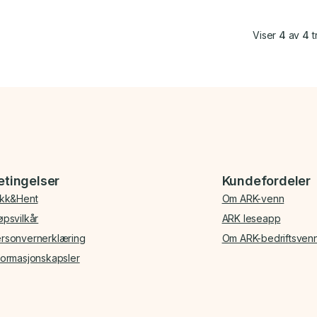
Viser
4
av
4
t
etingelser
Kundefordeler
ikk&Hent
Om ARK-venn
øpsvilkår
ARK leseapp
rsonvernerklæring
Om ARK-bedriftsven
formasjonskapsler