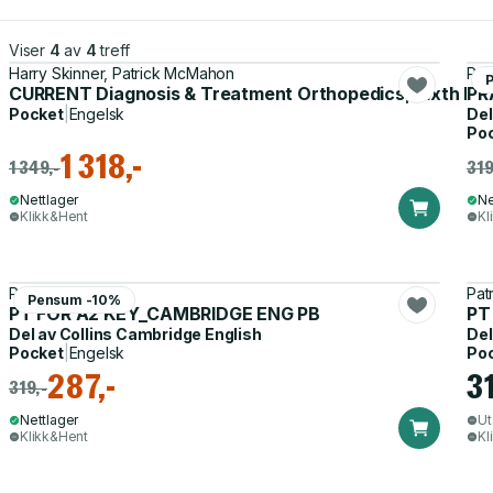
Viser
4
av
4
treff
Harry Skinner, Patrick McMahon
Pat
CURRENT Diagnosis & Treatment Orthopedics, Sixth Edi
PR
Pocket
|
Engelsk
Del
Po
1 318,-
1 349,-
319
Nettlager
Ne
Klikk&Hent
Kl
Patrick McMahon
Pat
Pensum -10%
PT FOR A2 KEY_CAMBRIDGE ENG PB
PT
Del av
Collins Cambridge English
Del
Pocket
|
Engelsk
Po
287,-
31
319,-
Nettlager
Ut
Klikk&Hent
Kl