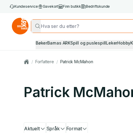
Kundeservice
Gavekort
Finn butikk
Bedriftskunde
Bøker
Barnas ARK
Spill og puslespill
Leker
Hobby
K
/
Forfattere
/
Patrick McMahon
Patrick McMaho
Aktuelt
Språk
Format