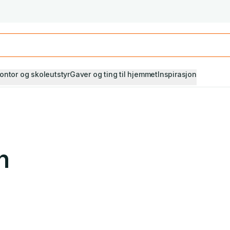
Studiestart! Alle* pensumbøker -20%
Se utvalget her
ontor og skoleutstyr
Gaver og ting til hjemmet
Inspirasjon
n