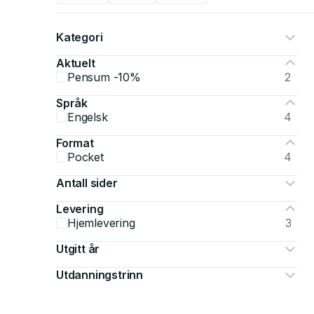
Kategori
Aktuelt
Pensum -10%
2
Språk
Engelsk
4
Format
Pocket
4
Antall sider
Levering
Hjemlevering
3
Utgitt år
Utdanningstrinn