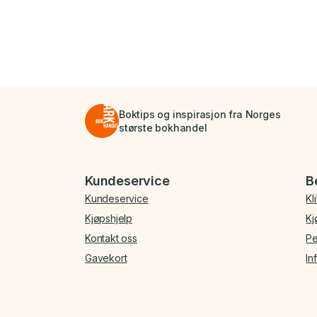
Boktips og inspirasjon fra Norges
største bokhandel
Bunnmeny
Kundeservice
B
Kundeservice
Kl
Kjøpshjelp
Kj
Kontakt oss
Pe
Gavekort
In