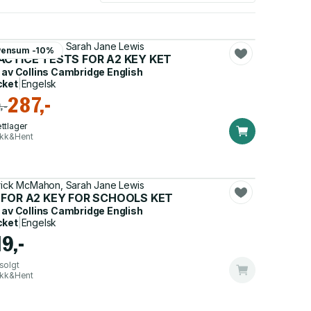
rick McMahon, Sarah Jane Lewis
Pensum -10%
tion
ACTICE TESTS FOR A2 KEY KET
 av
Collins Cambridge English
cket
|
Engelsk
287,-
,-
ttlager
ikk&Hent
rick McMahon, Sarah Jane Lewis
 FOR A2 KEY FOR SCHOOLS KET
 av
Collins Cambridge English
cket
|
Engelsk
9,-
solgt
ikk&Hent