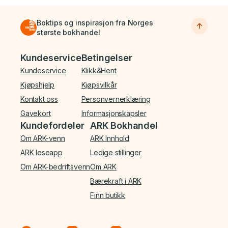
Boktips og inspirasjon fra Norges
største bokhandel
Bunnmeny
Kundeservice
Betingelser
Kundeservice
Klikk&Hent
Kjøpshjelp
Kjøpsvilkår
Kontakt oss
Personvernerklæring
Gavekort
Informasjonskapsler
Kundefordeler
ARK Bokhandel
Om ARK-venn
ARK Innhold
ARK leseapp
Ledige stillinger
Om ARK-bedriftsvenn
Om ARK
Bærekraft i ARK
Finn butikk