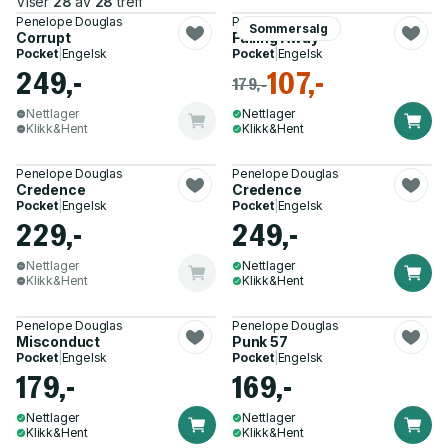
Viser
28
av
28
treff
Penelope Douglas
Penelope Douglas
Sommersalg
Corrupt
Falling Away
Pocket
|
Engelsk
Pocket
|
Engelsk
249,-
107,-
179,-
Nettlager
Nettlager
Klikk&Hent
Klikk&Hent
Penelope Douglas
Penelope Douglas
Credence
Credence
Pocket
|
Engelsk
Pocket
|
Engelsk
229,-
249,-
Nettlager
Nettlager
Klikk&Hent
Klikk&Hent
Penelope Douglas
Penelope Douglas
Misconduct
Punk 57
Pocket
|
Engelsk
Pocket
|
Engelsk
179,-
169,-
Nettlager
Nettlager
Klikk&Hent
Klikk&Hent