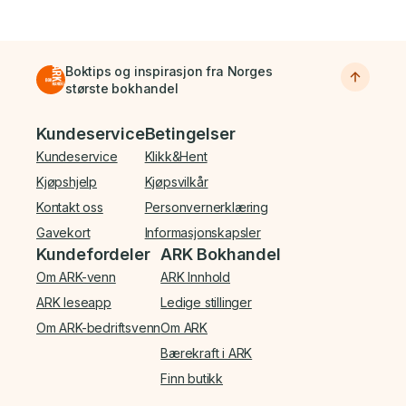
Boktips og inspirasjon fra Norges
største bokhandel
Bunnmeny
Kundeservice
Betingelser
Kundeservice
Klikk&Hent
Kjøpshjelp
Kjøpsvilkår
Kontakt oss
Personvernerklæring
Gavekort
Informasjonskapsler
Kundefordeler
ARK Bokhandel
Om ARK-venn
ARK Innhold
ARK leseapp
Ledige stillinger
Om ARK-bedriftsvenn
Om ARK
Bærekraft i ARK
Finn butikk