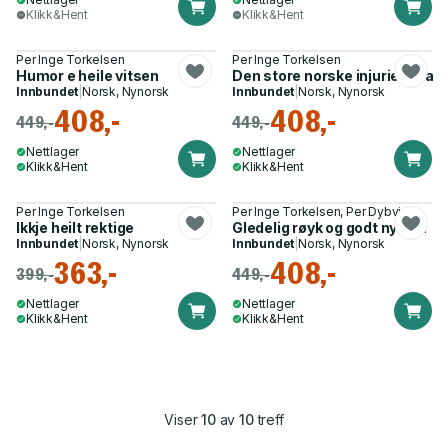
Klikk&Hent
Klikk&Hent
Per Inge Torkelsen
Per Inge Torkelsen
Humor e heile vitsen
Den store norske injurieboka
Innbundet
|
Norsk, Nynorsk
Innbundet
|
Norsk, Nynorsk
408,-
408,-
449,-
449,-
Nettlager
Nettlager
Klikk&Hent
Klikk&Hent
Per Inge Torkelsen
Per Inge Torkelsen, Per Dybvig
Ikkje heilt rektige
Gledelig røyk og godt nyttår!
Innbundet
|
Norsk, Nynorsk
Innbundet
|
Norsk, Nynorsk
363,-
408,-
399,-
449,-
Nettlager
Nettlager
Klikk&Hent
Klikk&Hent
Viser
10
av
10
treff