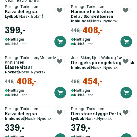
Viser
10
av
10
treff
Per Inge Torkelsen
Per Inge Torkelsen
Ka va det eg sa
Humor e heile vitsen
Lydbok
|
Norsk, Bokmål
Del av
Storskriftserien
Innbundet
|
Norsk, Nynorsk
399,-
408,-
449,-
Nettlager
Nettlager
Klikk&Hent
Klikk&Hent
Per Inge Torkelsen, Morten M.
John Skien, Kjetil Wold og 1 annen
Kristiansen
Det gjekk på engelsk og norsk -
Blaute vitsar
Innbundet
|
Norsk, Nynorsk
Pocket
|
Norsk, Nynorsk
408,-
454,-
449,-
499,-
Nettlager
Nettlager
Klikk&Hent
Klikk&Hent
Per Inge Torkelsen
Per Inge Torkelsen
Ka va det eg sa
Den store stygge Per Inge
Innbundet
|
Norsk, Nynorsk
Lydbok
|
Norsk, Nynorsk
339,-
379,-
Nettlager
Nettlager