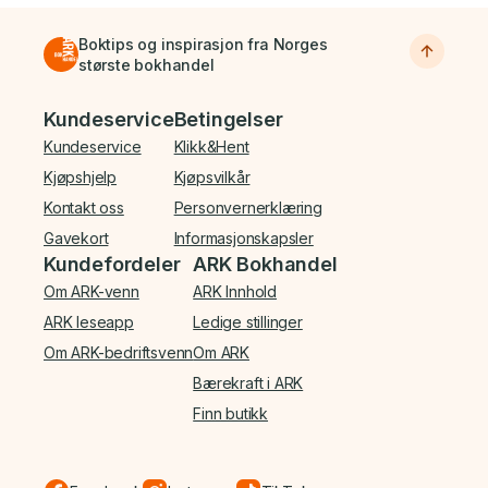
Boktips og inspirasjon fra Norges
største bokhandel
Bunnmeny
Kundeservice
Betingelser
Kundeservice
Klikk&Hent
Kjøpshjelp
Kjøpsvilkår
Kontakt oss
Personvernerklæring
Gavekort
Informasjonskapsler
Kundefordeler
ARK Bokhandel
Om ARK-venn
ARK Innhold
ARK leseapp
Ledige stillinger
Om ARK-bedriftsvenn
Om ARK
Bærekraft i ARK
Finn butikk