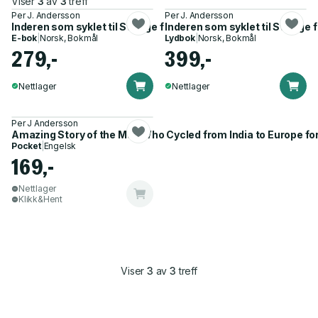
Viser
3
av
3
treff
Per J. Andersson
Per J. Andersson
Inderen som syklet til Sverige for kjærligheten
Inderen som syklet til Sverige 
E-bok
|
Norsk, Bokmål
Lydbok
|
Norsk, Bokmål
279,-
399,-
Nettlager
Nettlager
Per J Andersson
Amazing Story of the Man Who Cycled from India to Europe fo
Pocket
|
Engelsk
169,-
Nettlager
Klikk&Hent
Viser
3
av
3
treff