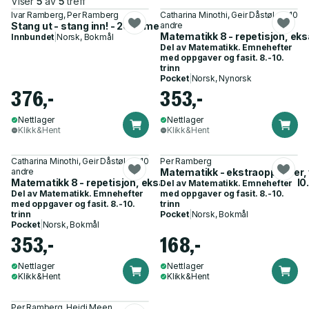
Viser
5
av
5
treff
Ivar Ramberg, Per Ramberg
Catharina Minothi, Geir Dåstøl og 10
Stang ut - stang inn! - 20 år med Sandefjord fotball
andre
Matematikk 8 - repetisjon, eks
Innbundet
|
Norsk, Bokmål
Del av
Matematikk. Emnehefter
med oppgaver og fasit. 8.-10.
trinn
Pocket
|
Norsk, Nynorsk
376,-
353,-
Nettlager
Nettlager
Klikk&Hent
Klikk&Hent
Catharina Minothi, Geir Dåstøl og 10
Per Ramberg
andre
Matematikk - ekstraoppgaver, 
Matematikk 8 - repetisjon, eksamenstrening og oppgaver : 10.
Del av
Matematikk. Emnehefter
Del av
Matematikk. Emnehefter
med oppgaver og fasit. 8.-10.
med oppgaver og fasit. 8.-10.
trinn
trinn
Pocket
|
Norsk, Bokmål
Pocket
|
Norsk, Bokmål
353,-
168,-
Nettlager
Nettlager
Klikk&Hent
Klikk&Hent
Per Ramberg, Heidi Meen