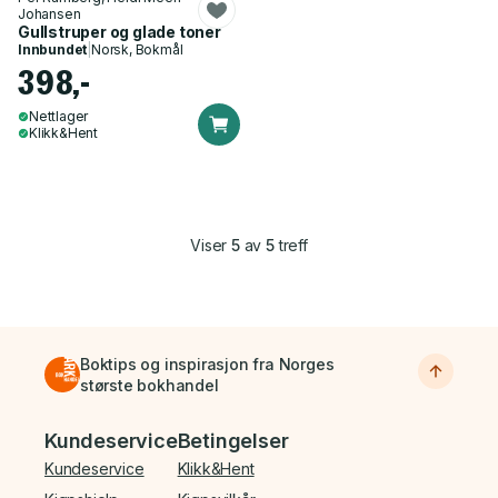
Johansen
Gullstruper og glade toner
Innbundet
|
Norsk, Bokmål
398,-
Nettlager
Klikk&Hent
Viser
5
av
5
treff
Boktips og inspirasjon fra Norges
største bokhandel
Bunnmeny
Kundeservice
Betingelser
Kundeservice
Klikk&Hent