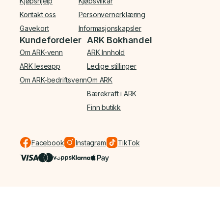
Kjøpshjelp
Kjøpsvilkår
Kontakt oss
Personvernerklæring
Gavekort
Informasjonskapsler
Kundefordeler
ARK Bokhandel
Om ARK-venn
ARK Innhold
ARK leseapp
Ledige stillinger
Om ARK-bedriftsvenn
Om ARK
Bærekraft i ARK
Finn butikk
Facebook
Instagram
TikTok