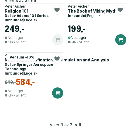
Viser
3
av
3
treff
Peter Archer
Peter Archer
Religion 101
The Book of Viking Myths
Del av
Adams 101 Series
Innbundet
|
Engelsk
Innbundet
|
Engelsk
249,-
199,-
Nettlager
Nettlager
Klikk&Hent
Klikk&Hent
Peter Archer
Pensum -10%
Rotorcraft Certification by Simulation and Analysis
Del av
Springer Aerospace
Technology
Innbundet
|
Engelsk
584,-
649,-
Nettlager
Klikk&Hent
Viser
3
av
3
treff