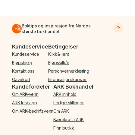
Boktips og inspirasjon fra Norges
største bokhandel
Bunnmeny
Kundeservice
Betingelser
Kundeservice
Klikk&Hent
Kjøpshjelp
Kjøpsvilkår
Kontakt oss
Personvernerklæring
Gavekort
Informasjonskapsler
Kundefordeler
ARK Bokhandel
Om ARK-venn
ARK Innhold
ARK leseapp
Ledige stillinger
Om ARK-bedriftsvenn
Om ARK
Bærekraft i ARK
Finn butikk