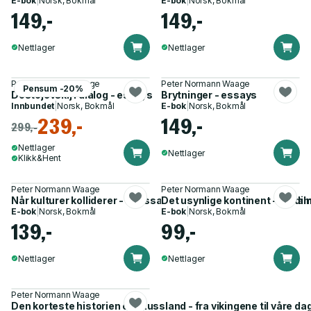
E-bok
|
Norsk, Bokmål
E-bok
|
Norsk, Bokmål
149,-
149,-
Nettlager
Nettlager
Peter Normann Waage
Peter Normann Waage
Pensum -20%
Dostojevskij i dialog - essays
Brytninger - essays
Innbundet
|
Norsk, Bokmål
E-bok
|
Norsk, Bokmål
239,-
149,-
299,-
Nettlager
Nettlager
Klikk&Hent
Peter Normann Waage
Peter Normann Waage
Når kulturer kolliderer - et essay om islam og Europa med 
Det usynlige kontinent - Vladi
E-bok
|
Norsk, Bokmål
E-bok
|
Norsk, Bokmål
139,-
99,-
Nettlager
Nettlager
Peter Normann Waage
Den korteste historien om Russland - fra vikingene til våre da