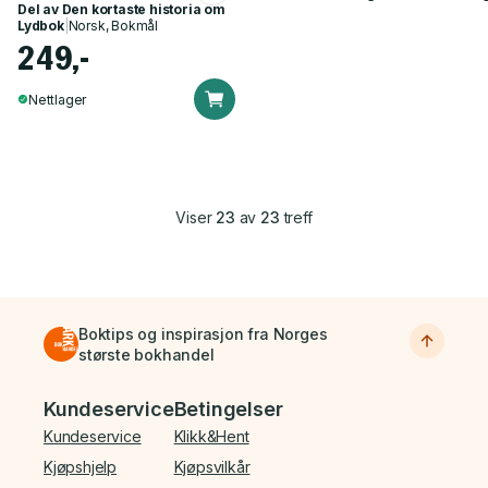
Del av
Den kortaste historia om
Lydbok
|
Norsk, Bokmål
249,-
Nettlager
Viser
23
av
23
treff
Boktips og inspirasjon fra Norges
største bokhandel
Bunnmeny
Kundeservice
Betingelser
Kundeservice
Klikk&Hent
Kjøpshjelp
Kjøpsvilkår