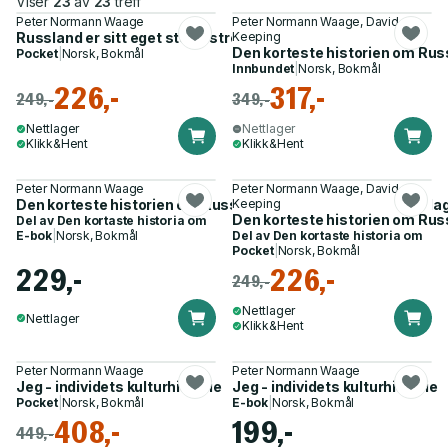
Viser
23
av
23
treff
Peter Normann Waage
Peter Normann Waage, David
Russland er sitt eget sted - streker til et lands biografi
Keeping
Den korteste historien om Russl
Pocket
|
Norsk, Bokmål
Innbundet
|
Norsk, Bokmål
226,-
317,-
249,-
349,-
Nettlager
Nettlager
Klikk&Hent
Klikk&Hent
Peter Normann Waage
Peter Normann Waage, David
Den korteste historien om Russland - fra vikingene til våre da
Keeping
Den korteste historien om Russl
Del av
Den kortaste historia om
E-bok
|
Norsk, Bokmål
Del av
Den kortaste historia om
Pocket
|
Norsk, Bokmål
229,-
226,-
249,-
Nettlager
Nettlager
Klikk&Hent
Peter Normann Waage
Peter Normann Waage
Jeg - individets kulturhistorie
Jeg - individets kulturhistorie
Pocket
|
Norsk, Bokmål
E-bok
|
Norsk, Bokmål
408,-
199,-
449,-