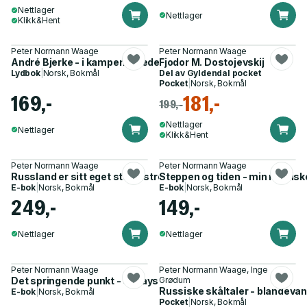
Nettlager
Nettlager
Klikk&Hent
Peter Normann Waage
Peter Normann Waage
André Bjerke - i kampens glede : en biografi
Fjodor M. Dostojevskij
Lydbok
|
Norsk, Bokmål
Del av
Gyldendal pocket
Pocket
|
Norsk, Bokmål
169,-
181,-
199,-
Nettlager
Nettlager
Klikk&Hent
Peter Normann Waage
Peter Normann Waage
Russland er sitt eget sted - streker til et lands biografi
Steppen og tiden - min russisk
E-bok
|
Norsk, Bokmål
E-bok
|
Norsk, Bokmål
249,-
149,-
Nettlager
Nettlager
Peter Normann Waage
Peter Normann Waage, Inge
Det springende punkt - essays
Grødum
Russiske skåltaler - blandevan
E-bok
|
Norsk, Bokmål
Pocket
|
Norsk, Bokmål