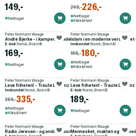
149,-
226,-
249,-
Nettlager
Nettlager
Klikk&Hent
Peter Normann Waage
Peter Normann Waage
André Bjerke - i kampens glede : en biografi
Islam i en moderne verden - et
E-bok
|
Norsk, Bokmål
Innbundet
|
Norsk, Bokmål
169,-
180,-
198,-
Nettlager
Nettlager
Klikk&Hent
Peter Normann Waage
Peter Normann Waage
Leve friheten! - Traute Lafrenz og Den hvite rose
Leve friheten! - Traute Lafrenz
Innbundet
|
Norsk, Bokmål
E-bok
|
Norsk, Bokmål
335,-
189,-
369,-
Nettlager
Nettlager
Klikk&Hent
Peter Normann Waage
Peter Normann Waage
Radio Jerevan - og andre russiske vitser
Mennesket, makten og markedet