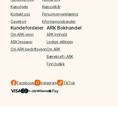
Kjøpshjelp
Kjøpsvilkår
Kontakt oss
Personvernerklæring
Gavekort
Informasjonskapsler
Kundefordeler
ARK Bokhandel
Om ARK-venn
ARK Innhold
ARK leseapp
Ledige stillinger
Om ARK-bedriftsvenn
Om ARK
Bærekraft i ARK
Finn butikk
Facebook
Instagram
TikTok