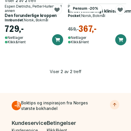
Viser
2
av
2
treff
Espen Dietrichs, Petter Hurlen og 1
Petter Hurlen
Pensum -20%
annen
En kort innføring i klinisk infor
Den forunderlige kroppen
Pocket
|
Norsk, Bokmål
Innbundet
|
Norsk, Bokmål
729,-
367,-
459,-
Nettlager
Nettlager
Klikk&Hent
Klikk&Hent
Viser
2
av
2
treff
Boktips og inspirasjon fra Norges
største bokhandel
Bunnmeny
Kundeservice
Betingelser
Kundeservice
Klikk&Hent