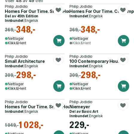
Viser
48
av
49
treff
Philip Jodidio
Philip Jodidio
Homes For Our Time. Small Houses. 45th Ed.
Homes For Our Time. Contempo
Del av
45th Edition
Innbundet
|
Engelsk
Innbundet
|
Engelsk
348,-
348,-
369,-
369,-
Nettlager
Nettlager
Klikk&Hent
Klikk&Hent
Philip Jodidio
Philip Jodidio
Small Architecture
100 Contemporary Houses
Innbundet
|
Engelsk
Innbundet
|
Engelsk
298,-
298,-
309,-
309,-
Nettlager
Nettlager
Klikk&Hent
Klikk&Hent
Philip Jodidio
Philip Jodidio
Homes for Our Time. Small Houses
Niemeyer
Innbundet
|
Engelsk
Del av
Basic Art
Innbundet
|
Engelsk
1 028,-
229,-
1 049,-
Nettlager
Nettlager