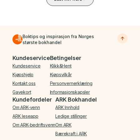
Boktips og inspirasjon fra Norges
største bokhandel
Bunnmeny
Kundeservice
Betingelser
Kundeservice
Klikk&Hent
Kjøpshjelp
Kjøpsvilkår
Kontakt oss
Personvernerklæring
Gavekort
Informasjonskapsler
Kundefordeler
ARK Bokhandel
Om ARK-venn
ARK Innhold
ARK leseapp
Ledige stillinger
Om ARK-bedriftsvenn
Om ARK
Bærekraft i ARK