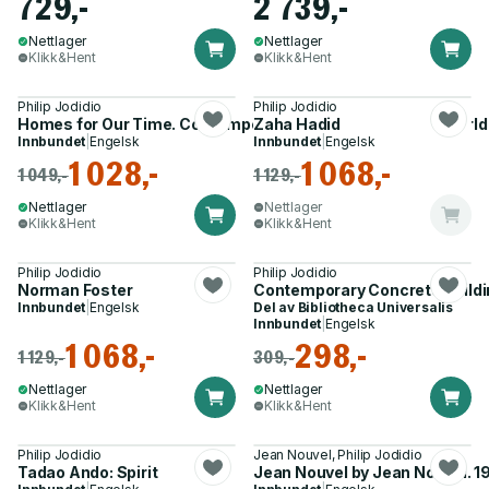
729,-
2 739,-
Nettlager
Nettlager
Klikk&Hent
Klikk&Hent
Philip Jodidio
Philip Jodidio
Homes for Our Time. Contemporary Houses around the World. 
Zaha Hadid
Innbundet
|
Engelsk
Innbundet
|
Engelsk
1 028,-
1 068,-
1 049,-
1 129,-
Nettlager
Nettlager
Klikk&Hent
Klikk&Hent
Philip Jodidio
Philip Jodidio
Norman Foster
Contemporary Concrete Build
Innbundet
|
Engelsk
Del av
Bibliotheca Universalis
Innbundet
|
Engelsk
1 068,-
298,-
1 129,-
309,-
Nettlager
Nettlager
Klikk&Hent
Klikk&Hent
Philip Jodidio
Jean Nouvel, Philip Jodidio
Tadao Ando: Spirit
Jean Nouvel by Jean Nouvel. 