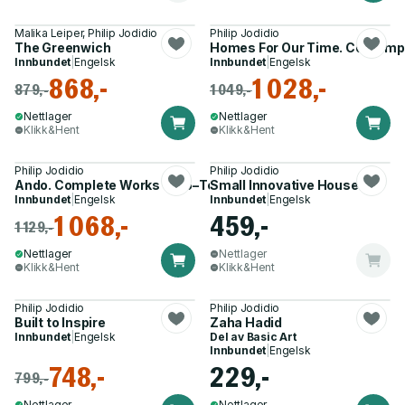
Malika Leiper, Philip Jodidio
Philip Jodidio
The Greenwich
Homes For Our Time. Contempor
Innbundet
|
Engelsk
Innbundet
|
Engelsk
868,-
1 028,-
879,-
1 049,-
Nettlager
Nettlager
Klikk&Hent
Klikk&Hent
Philip Jodidio
Philip Jodidio
Ando. Complete Works 1975–Today
Small Innovative Houses
Innbundet
|
Engelsk
Innbundet
|
Engelsk
1 068,-
459,-
1 129,-
Nettlager
Nettlager
Klikk&Hent
Klikk&Hent
Philip Jodidio
Philip Jodidio
Built to Inspire
Zaha Hadid
Innbundet
|
Engelsk
Del av
Basic Art
Innbundet
|
Engelsk
748,-
229,-
799,-
Nettlager
Nettlager