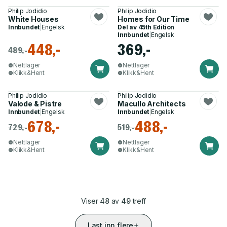
Philip Jodidio
Philip Jodidio
White Houses
Homes for Our Time
Innbundet
|
Engelsk
Del av
45th Edition
Innbundet
|
Engelsk
448,-
369,-
489,-
Nettlager
Nettlager
Klikk&Hent
Klikk&Hent
Philip Jodidio
Philip Jodidio
Valode & Pistre
Macullo Architects
Innbundet
|
Engelsk
Innbundet
|
Engelsk
678,-
488,-
729,-
519,-
Nettlager
Nettlager
Klikk&Hent
Klikk&Hent
Viser
48
av
49
treff
Last inn flere