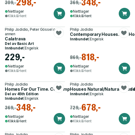
298,-
348,-
309,-
369,-
Nettlager
Nettlager
Klikk&Hent
Klikk&Hent
Philip Jodidio, Peter Gössel og 1
Philip Jodidio
annen
Contemporary Houses. 100 Ho
Calatrava
Innbundet
|
Engelsk
Del av
Basic Art
Innbundet
|
Engelsk
229,-
818,-
869,-
Nettlager
Nettlager
Klikk&Hent
Klikk&Hent
Philip Jodidio
Philip Jodidio
Homes For Our Time. Contemporary Houses around the World. V
Houses Natural/Natural Hous
Del av
45th Edition
Innbundet
|
Engelsk
Innbundet
|
Engelsk
348,-
678,-
369,-
729,-
Nettlager
Nettlager
Klikk&Hent
Klikk&Hent
Philip Jodidio
Philip Jodidio