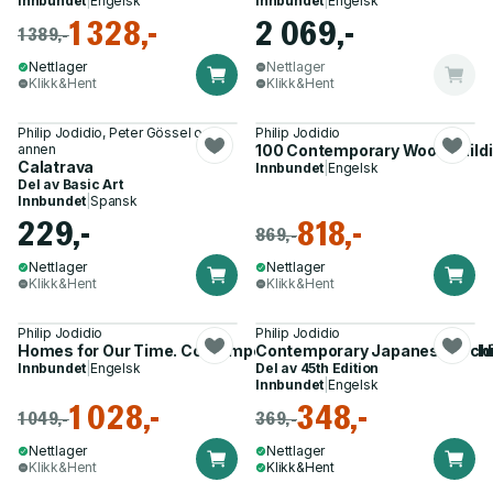
Innbundet
|
Engelsk
Innbundet
|
Engelsk
1 328,-
2 069,-
1 389,-
Nettlager
Nettlager
Klikk&Hent
Klikk&Hent
Philip Jodidio, Peter Gössel og 1
Philip Jodidio
annen
100 Contemporary Wood Build
Calatrava
Innbundet
|
Engelsk
Del av
Basic Art
Innbundet
|
Spansk
229,-
818,-
869,-
Nettlager
Nettlager
Klikk&Hent
Klikk&Hent
Philip Jodidio
Philip Jodidio
Homes for Our Time. Contemporary Houses around the World
Contemporary Japanese Archit
Innbundet
|
Engelsk
Del av
45th Edition
Innbundet
|
Engelsk
1 028,-
348,-
1 049,-
369,-
Nettlager
Nettlager
Klikk&Hent
Klikk&Hent