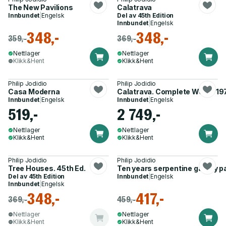
The New Pavilions
Calatrava
Innbundet
|
Engelsk
Del av
45th Edition
Innbundet
|
Engelsk
348,-
348,-
359,-
369,-
Nettlager
Nettlager
Klikk&Hent
Klikk&Hent
Philip Jodidio
Philip Jodidio
Casa Moderna
Calatrava. Complete Works 1
Innbundet
|
Engelsk
Innbundet
|
Engelsk
519,-
2 749,-
Nettlager
Nettlager
Klikk&Hent
Klikk&Hent
Philip Jodidio
Philip Jodidio
Tree Houses. 45th Ed.
Ten years serpentine gallery pa
Del av
45th Edition
Innbundet
|
Engelsk
Innbundet
|
Engelsk
348,-
417,-
369,-
459,-
Nettlager
Nettlager
Klikk&Hent
Klikk&Hent