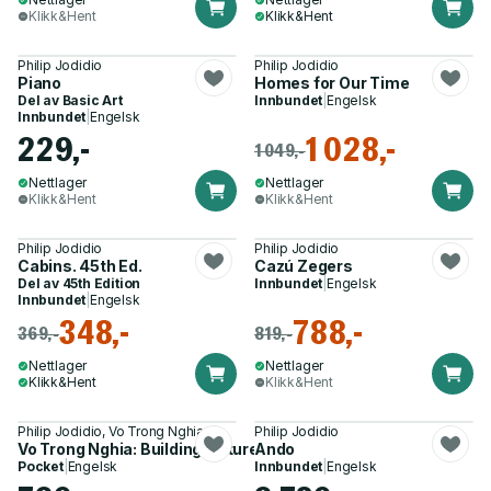
Klikk&Hent
Klikk&Hent
Philip Jodidio
Philip Jodidio
Piano
Homes for Our Time
Del av
Basic Art
Innbundet
|
Engelsk
Innbundet
|
Engelsk
229,-
1 028,-
1 049,-
Nettlager
Nettlager
Klikk&Hent
Klikk&Hent
Philip Jodidio
Philip Jodidio
Cabins. 45th Ed.
Cazú Zegers
Del av
45th Edition
Innbundet
|
Engelsk
Innbundet
|
Engelsk
348,-
788,-
369,-
819,-
Nettlager
Nettlager
Klikk&Hent
Klikk&Hent
Philip Jodidio, Vo Trong Nghia
Philip Jodidio
Vo Trong Nghia: Building Nature
Ando
Pocket
|
Engelsk
Innbundet
|
Engelsk