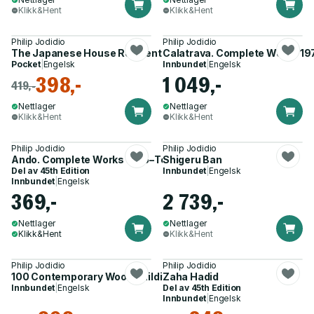
Klikk&Hent
Klikk&Hent
Philip Jodidio
Philip Jodidio
The Japanese House Reinvented
Calatrava. Complete Works 1
Pocket
|
Engelsk
Innbundet
|
Engelsk
398,-
1 049,-
419,-
Nettlager
Nettlager
Klikk&Hent
Klikk&Hent
Philip Jodidio
Philip Jodidio
Ando. Complete Works 1975–Today. 45th Ed.
Shigeru Ban
Del av
45th Edition
Innbundet
|
Engelsk
Innbundet
|
Engelsk
369,-
2 739,-
Nettlager
Nettlager
Klikk&Hent
Klikk&Hent
Philip Jodidio
Philip Jodidio
100 Contemporary Wood Buildings
Zaha Hadid
Innbundet
|
Engelsk
Del av
45th Edition
Innbundet
|
Engelsk