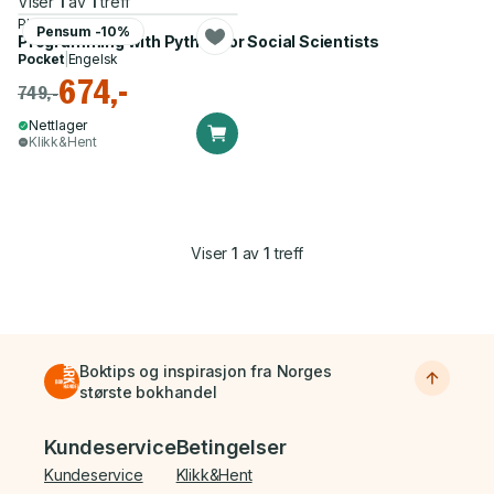
Viser
1
av
1
treff
Phillip Brooker
Pensum -10%
Programming with Python for Social Scientists
Pocket
|
Engelsk
674,-
749,-
Nettlager
Klikk&Hent
Viser
1
av
1
treff
Boktips og inspirasjon fra Norges
største bokhandel
Bunnmeny
Kundeservice
Betingelser
Kundeservice
Klikk&Hent