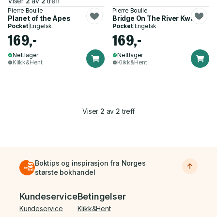
Viser
2
av
2
treff
Pierre Boulle
Pierre Boulle
Planet of the Apes
Bridge On The River Kwai
Pocket
|
Engelsk
Pocket
|
Engelsk
169,-
169,-
Nettlager
Nettlager
Klikk&Hent
Klikk&Hent
Viser
2
av
2
treff
Boktips og inspirasjon fra Norges
største bokhandel
Bunnmeny
Kundeservice
Betingelser
Kundeservice
Klikk&Hent