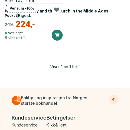
Viser
1
av
1
treff
R. Southern
Pensum -10%
Western Society and the Church in the Middle Ages
Pocket
|
Engelsk
224,-
249,-
Nettlager
Klikk&Hent
Viser
1
av
1
treff
Boktips og inspirasjon fra Norges
største bokhandel
Bunnmeny
Kundeservice
Betingelser
Kundeservice
Klikk&Hent