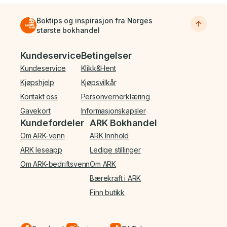
Boktips og inspirasjon fra Norges
største bokhandel
Bunnmeny
Kundeservice
Betingelser
Kundeservice
Klikk&Hent
Kjøpshjelp
Kjøpsvilkår
Kontakt oss
Personvernerklæring
Gavekort
Informasjonskapsler
Kundefordeler
ARK Bokhandel
Om ARK-venn
ARK Innhold
ARK leseapp
Ledige stillinger
Om ARK-bedriftsvenn
Om ARK
Bærekraft i ARK
Finn butikk