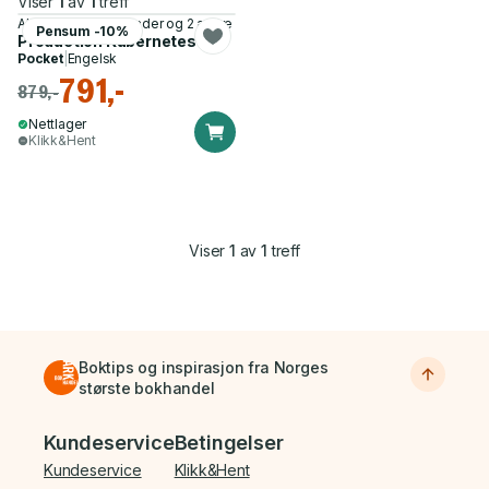
Viser
1
av
1
treff
Alex Brand, Rich Lander og 2 andre
Pensum -10%
Production Kubernetes
Pocket
|
Engelsk
791,-
879,-
Nettlager
Klikk&Hent
Viser
1
av
1
treff
Boktips og inspirasjon fra Norges
største bokhandel
Bunnmeny
Kundeservice
Betingelser
Kundeservice
Klikk&Hent