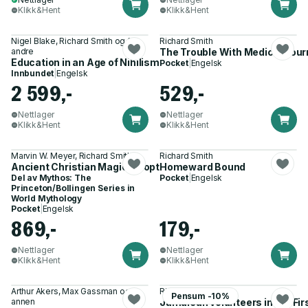
Klikk&Hent
Klikk&Hent
Nigel Blake, Richard Smith og 2
Richard Smith
andre
The Trouble With Medical Jour
Education in an Age of Nihilism
Pocket
|
Engelsk
Innbundet
|
Engelsk
2 599,-
529,-
Nettlager
Nettlager
Klikk&Hent
Klikk&Hent
Marvin W. Meyer, Richard Smith
Richard Smith
Ancient Christian Magic – Coptic Texts of Ritual Power
Homeward Bound
Del av
Mythos: The
Pocket
|
Engelsk
Princeton/Bollingen Series in
World Mythology
Pocket
|
Engelsk
869,-
179,-
Nettlager
Nettlager
Klikk&Hent
Klikk&Hent
Arthur Akers, Max Gassman og 1
Richard Smith
Pensum -10%
annen
Jamaican volunteers in the Fir