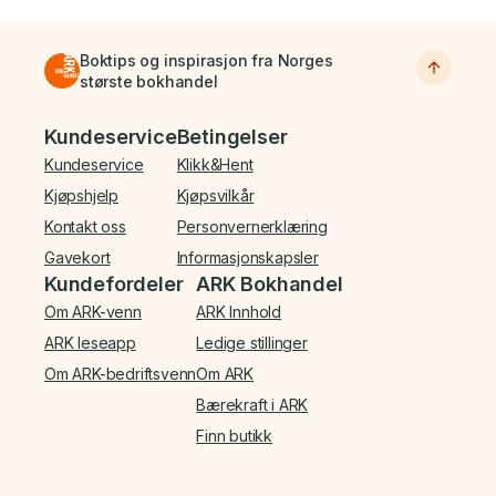
Boktips og inspirasjon fra Norges
største bokhandel
Bunnmeny
Kundeservice
Betingelser
Kundeservice
Klikk&Hent
Kjøpshjelp
Kjøpsvilkår
Kontakt oss
Personvernerklæring
Gavekort
Informasjonskapsler
Kundefordeler
ARK Bokhandel
Om ARK-venn
ARK Innhold
ARK leseapp
Ledige stillinger
Om ARK-bedriftsvenn
Om ARK
Bærekraft i ARK
Finn butikk