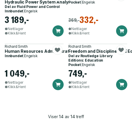
Hydraulic Power System Analysis
Pocket
|
Engelsk
Del av
Fluid Power and Control
Innbundet
|
Engelsk
3 189,-
332,-
369,-
Nettlager
Nettlager
Klikk&Hent
Klikk&Hent
Richard Smith
Richard Smith
Human Resources Administration
Freedom and Discipline (RLE E
Innbundet
|
Engelsk
Del av
Routledge Library
Editions: Education
Pocket
|
Engelsk
1 049,-
749,-
Nettlager
Nettlager
Klikk&Hent
Klikk&Hent
Viser
14
av
14
treff