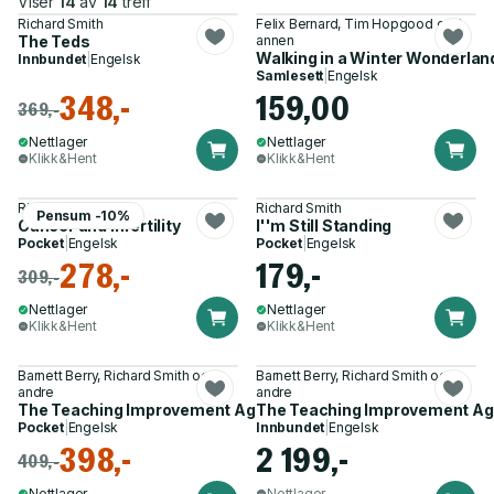
Viser
14
av
14
treff
Richard Smith
Felix Bernard, Tim Hopgood og 1
The Teds
annen
Walking in a Winter Wonderlan
Innbundet
|
Engelsk
Samlesett
|
Engelsk
348,-
159,00
369,-
Nettlager
Nettlager
Klikk&Hent
Klikk&Hent
Richard Smith
Richard Smith
Pensum -10%
Cancer and Infertility
I''m Still Standing
Pocket
|
Engelsk
Pocket
|
Engelsk
278,-
179,-
309,-
Nettlager
Nettlager
Klikk&Hent
Klikk&Hent
Barnett Berry, Richard Smith og 5
Barnett Berry, Richard Smith og 5
andre
andre
The Teaching Improvement Agenda
The Teaching Improvement A
Pocket
|
Engelsk
Innbundet
|
Engelsk
398,-
2 199,-
409,-
Nettlager
Nettlager