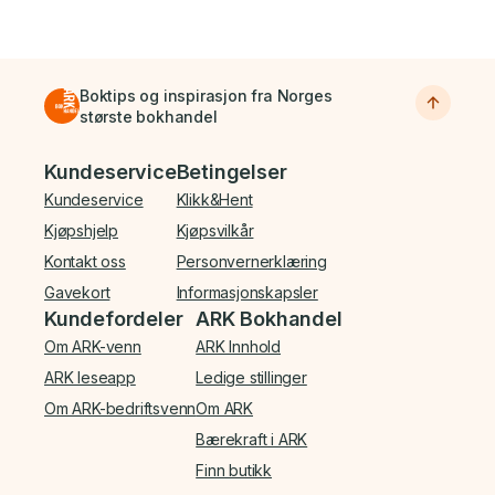
Boktips og inspirasjon fra Norges
største bokhandel
Bunnmeny
Kundeservice
Betingelser
Kundeservice
Klikk&Hent
Kjøpshjelp
Kjøpsvilkår
Kontakt oss
Personvernerklæring
Gavekort
Informasjonskapsler
Kundefordeler
ARK Bokhandel
Om ARK-venn
ARK Innhold
ARK leseapp
Ledige stillinger
Om ARK-bedriftsvenn
Om ARK
Bærekraft i ARK
Finn butikk