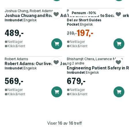
Joshua Chang, Robert Adams
Robert Adams
Pensum -10%
Joshua Chuang and Robert Adams: Boats, Books, Birds
The Short Guide to Social Work
Innbundet
|
Engelsk
Del av
Short Guides
Pocket
|
Engelsk
489,-
197,-
219,-
Nettlager
Nettlager
Klikk&Hent
Klikk&Hent
Robert Adams
Bhishamjit Chera, Lawrence Marks
Robert Adams: Our lives and our children
og 2 andre
Engineering Patient Safety in 
Innbundet
|
Engelsk
Innbundet
|
Engelsk
569,-
679,-
Nettlager
Nettlager
Klikk&Hent
Klikk&Hent
Viser
16
av
16
treff