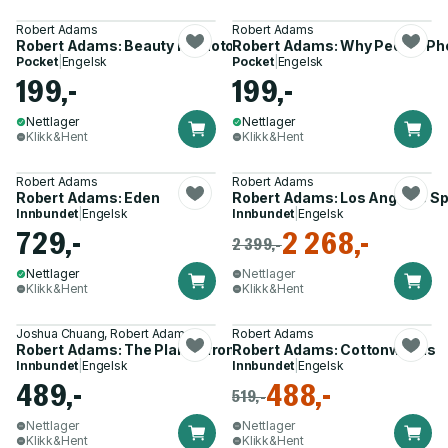
Robert Adams
Robert Adams
Robert Adams: Beauty in Photography
Robert Adams: Why People Ph
Pocket
|
Engelsk
Pocket
|
Engelsk
199,-
199,-
Nettlager
Nettlager
Klikk&Hent
Klikk&Hent
Robert Adams
Robert Adams
Robert Adams: Eden
Robert Adams: Los Angeles Sp
Innbundet
|
Engelsk
Innbundet
|
Engelsk
729,-
2 268,-
2 399,-
Nettlager
Nettlager
Klikk&Hent
Klikk&Hent
Joshua Chuang, Robert Adams
Robert Adams
Robert Adams: The Plains, from Memory
Robert Adams: Cottonwoods
Innbundet
|
Engelsk
Innbundet
|
Engelsk
489,-
488,-
519,-
Nettlager
Nettlager
Klikk&Hent
Klikk&Hent