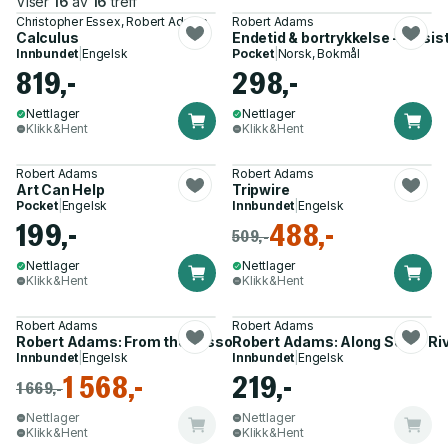
Viser
16
av
16
treff
Christopher Essex, Robert Adams
Robert Adams
Calculus
Endetid & bortrykkelse - de sis
Innbundet
|
Engelsk
Pocket
|
Norsk, Bokmål
819,-
298,-
Nettlager
Nettlager
Klikk&Hent
Klikk&Hent
Robert Adams
Robert Adams
Art Can Help
Tripwire
Pocket
|
Engelsk
Innbundet
|
Engelsk
199,-
488,-
509,-
Nettlager
Nettlager
Klikk&Hent
Klikk&Hent
Robert Adams
Robert Adams
Robert Adams: From the Missouri West
Robert Adams: Along Some Ri
Innbundet
|
Engelsk
Innbundet
|
Engelsk
1 568,-
219,-
1 669,-
Nettlager
Nettlager
Klikk&Hent
Klikk&Hent