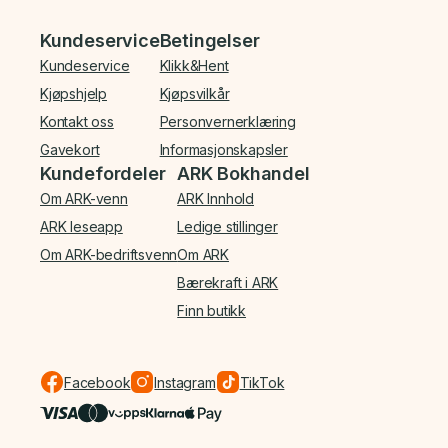
Bunnmeny
Kundeservice
Betingelser
Kundeservice
Klikk&Hent
Kjøpshjelp
Kjøpsvilkår
Kontakt oss
Personvernerklæring
Gavekort
Informasjonskapsler
Kundefordeler
ARK Bokhandel
Om ARK-venn
ARK Innhold
ARK leseapp
Ledige stillinger
Om ARK-bedriftsvenn
Om ARK
Bærekraft i ARK
Finn butikk
Facebook
Instagram
TikTok