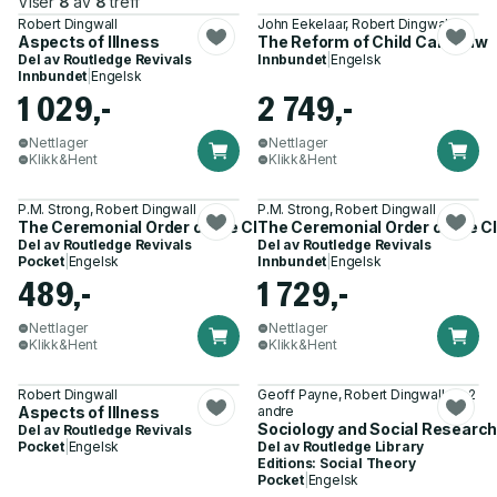
Viser
8
av
8
treff
Robert Dingwall
John Eekelaar, Robert Dingwall
Aspects of Illness
The Reform of Child Care Law
Del av
Routledge Revivals
Innbundet
|
Engelsk
Innbundet
|
Engelsk
1 029,-
2 749,-
Nettlager
Nettlager
Klikk&Hent
Klikk&Hent
P.M. Strong, Robert Dingwall
P.M. Strong, Robert Dingwall
The Ceremonial Order of the Clinic
The Ceremonial Order of the Cl
Del av
Routledge Revivals
Del av
Routledge Revivals
Pocket
|
Engelsk
Innbundet
|
Engelsk
489,-
1 729,-
Nettlager
Nettlager
Klikk&Hent
Klikk&Hent
Robert Dingwall
Geoff Payne, Robert Dingwall og 2
Aspects of Illness
andre
Sociology and Social Research
Del av
Routledge Revivals
Pocket
|
Engelsk
Del av
Routledge Library
Editions: Social Theory
Pocket
|
Engelsk