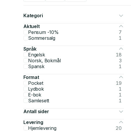
Kategori
Aktuelt
Pensum -10%
7
Sommersalg
1
Språk
Engelsk
18
Norsk, Bokmål
3
Spansk
1
Format
Pocket
19
Lydbok
1
E-bok
1
Samlesett
1
Antall sider
Levering
Hjemlevering
20