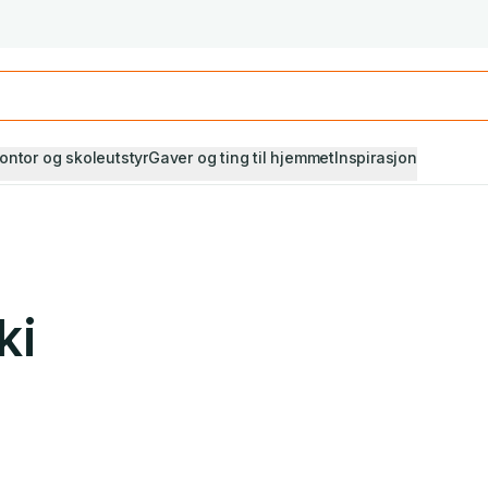
Studiestart! Alle* pensumbøker -20%
Se utvalget her
ontor og skoleutstyr
Gaver og ting til hjemmet
Inspirasjon
ki