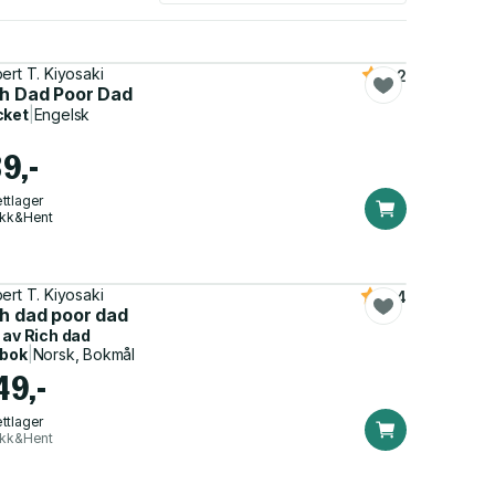
ert T. Kiyosaki
4.2
ch Dad Poor Dad
cket
|
Engelsk
9,-
ttlager
ikk&Hent
ert T. Kiyosaki
4.4
ch dad poor dad
 av
Rich dad
dbok
|
Norsk, Bokmål
49,-
ttlager
ikk&Hent