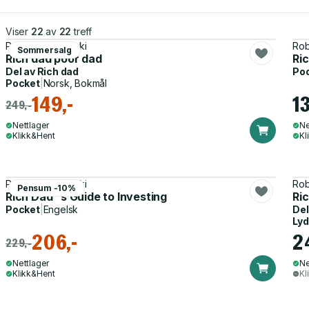
Viser
22
av
22
treff
Robert T. Kiyosaki
Rob
Sommersalg
Rich dad poor dad
Ri
Del av
Rich dad
Po
Pocket
|
Norsk, Bokmål
149,-
13
249,-
Nettlager
Ne
Klikk&Hent
Kl
Robert T. Kiyosaki
Rob
Pensum -10%
Rich Dad''s Guide to Investing
Ri
Pocket
|
Engelsk
Del
Ly
206,-
2
229,-
Nettlager
Ne
Klikk&Hent
Kl