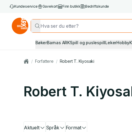
Kundeservice
Gavekort
Finn butikk
Bedriftskunde
Bøker
Barnas ARK
Spill og puslespill
Leker
Hobby
K
/
Forfattere
/
Robert T. Kiyosaki
Robert T. Kiyosa
Aktuelt
Språk
Format