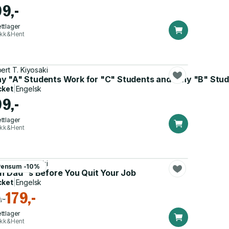
99,-
ttlager
ikk&Hent
ert T. Kiyosaki
y "A" Students Work for "C" Students and Why "B" Stud
cket
|
Engelsk
99,-
ttlager
ikk&Hent
ert T. Kiyosaki
Pensum -10%
ch Dad''s Before You Quit Your Job
cket
|
Engelsk
179,-
,-
ttlager
ikk&Hent