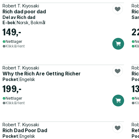
Robert T. Kiyosaki
Rob
Rich dad poor dad
Ri
Del av
Rich dad
Sa
E-bok
|
Norsk, Bokmål
149,-
2
Nettlager
Ne
Klikk&Hent
Kl
Robert T. Kiyosaki
Rob
Why the Rich Are Getting Richer
Ric
Pocket
|
Engelsk
Po
199,-
13
Nettlager
Ne
Klikk&Hent
Kl
Robert T. Kiyosaki
Rob
Rich Dad Poor Dad
Ret
Pocket
|
Engelsk
Po