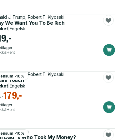
ald J. Trump, Robert T. Kiyosaki
y We Want You To Be Rich
cket
|
Engelsk
19,-
ttlager
ikk&Hent
ald J. Trump, Robert T. Kiyosaki
Pensum -10%
das Touch
cket
|
Engelsk
179,-
,-
ttlager
ikk&Hent
ert T. Kiyosaki
Pensum -10%
ch Dad''s Who Took My Money?