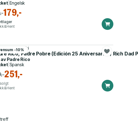
cket
|
Engelsk
179,-
,-
ttlager
ikk&Hent
ert T. Kiyosaki
Pensum -10%
re Rico, Padre Pobre (Edición 25 Aniversario) / Rich Dad 
 av
Padre Rico
cket
|
Spansk
251,-
,-
solgt
ikk&Hent
treff