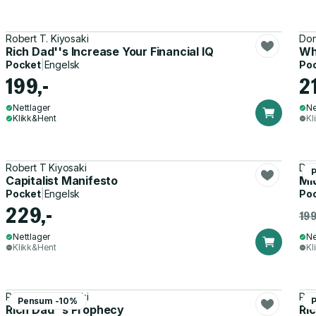
Robert T. Kiyosaki
Don
Rich Dad''s Increase Your Financial IQ
Wh
Pocket
|
Engelsk
Po
199,-
2
Nettlager
Ne
Klikk&Hent
Kl
Robert T Kiyosaki
Don
Capitalist Manifesto
Mi
Pocket
|
Engelsk
Po
229,-
199
Nettlager
Ne
Klikk&Hent
Kl
Robert T. Kiyosaki
Rob
Pensum -10%
Rich Dad''s Prophecy
Ri