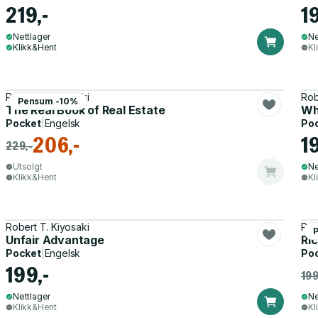
219,-
1
Nettlager
Ne
Klikk&Hent
Kl
Robert T. Kiyosaki
Rob
Pensum -10%
The Real Book of Real Estate
Wh
Pocket
|
Engelsk
Po
206,-
1
229,-
Utsolgt
Ne
Klikk&Hent
Kl
Robert T. Kiyosaki
Rob
Unfair Advantage
Ri
Pocket
|
Engelsk
Po
199,-
199
Nettlager
Ne
Klikk&Hent
Kl