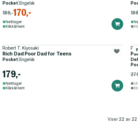
Pocket
|
Engelsk
Po
170,-
189,-
199
Nettlager
Ne
Klikk&Hent
Kl
Robert T. Kiyosaki
Rob
Rich Dad Poor Dad for Teens
Pad
Pocket
|
Engelsk
Del
Po
179,-
279
Nettlager
Ut
Klikk&Hent
Kl
Viser
22
av
22