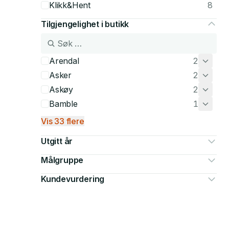
Klikk&Hent
8
Tilgjengelighet i butikk
Arendal
2
Asker
2
Askøy
2
Bamble
1
Vis 33 flere
Utgitt år
Målgruppe
Kundevurdering