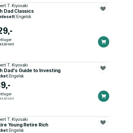
ert T. Kiyosaki
ch Dad Classics
mlesett
|
Engelsk
29,-
ttlager
ikk&Hent
ert T. Kiyosaki
h Dad's Guide to Investing
cket
|
Engelsk
9,-
ttlager
ikk&Hent
ert T. Kiyosaki
ire Young Retire Rich
cket
|
Engelsk