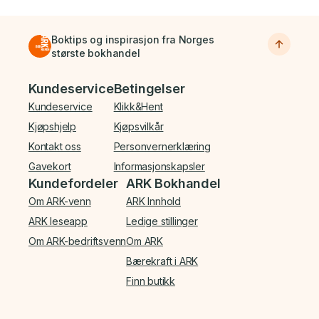
Boktips og inspirasjon fra Norges
største bokhandel
Bunnmeny
Kundeservice
Betingelser
Kundeservice
Klikk&Hent
Kjøpshjelp
Kjøpsvilkår
Kontakt oss
Personvernerklæring
Gavekort
Informasjonskapsler
Kundefordeler
ARK Bokhandel
Om ARK-venn
ARK Innhold
ARK leseapp
Ledige stillinger
Om ARK-bedriftsvenn
Om ARK
Bærekraft i ARK
Finn butikk