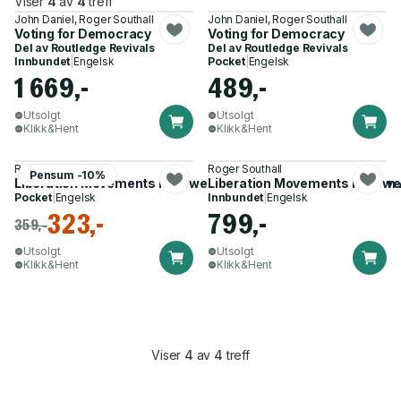
Viser
4
av
4
treff
John Daniel, Roger Southall
John Daniel, Roger Southall
Voting for Democracy
Voting for Democracy
Del av
Routledge Revivals
Del av
Routledge Revivals
Innbundet
|
Engelsk
Pocket
|
Engelsk
1 669,-
489,-
Utsolgt
Utsolgt
Klikk&Hent
Klikk&Hent
Roger Southall
Roger Southall
Pensum -10%
Liberation Movements in Power – Party and State in Southern 
Liberation Movements in Power 
Pocket
|
Engelsk
Innbundet
|
Engelsk
323,-
799,-
359,-
Utsolgt
Utsolgt
Klikk&Hent
Klikk&Hent
Viser
4
av
4
treff