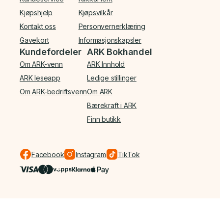
Kjøpshjelp
Kjøpsvilkår
Kontakt oss
Personvernerklæring
Gavekort
Informasjonskapsler
Kundefordeler
ARK Bokhandel
Om ARK-venn
ARK Innhold
ARK leseapp
Ledige stillinger
Om ARK-bedriftsvenn
Om ARK
Bærekraft i ARK
Finn butikk
Facebook
Instagram
TikTok