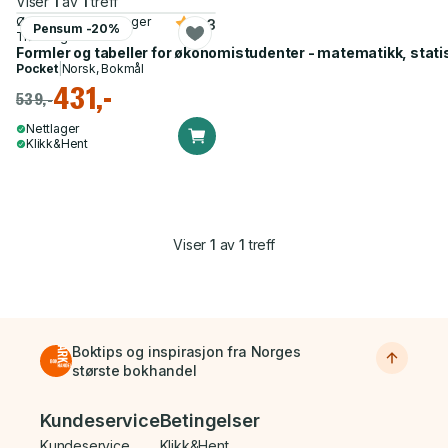
Viser
1
av
1
treff
Ørjan Kristensen, Roger
4.3
Pensum -20%
Trøite og 1 annen
Formler og tabeller for økonomistudenter - matematikk, sta
Pocket
|
Norsk, Bokmål
431,-
539,-
Nettlager
Klikk&Hent
Viser
1
av
1
treff
Boktips og inspirasjon fra Norges
største bokhandel
Bunnmeny
Kundeservice
Betingelser
Kundeservice
Klikk&Hent