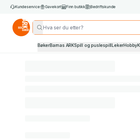
Kundeservice
Gavekort
Finn butikk
Bedriftskunde
Bøker
Barnas ARK
Spill og puslespill
Leker
Hobby
K