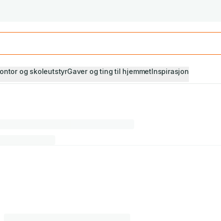
Studiestart! Alle* pensumbøker -20%
Se utvalget her
ontor og skoleutstyr
Gaver og ting til hjemmet
Inspirasjon