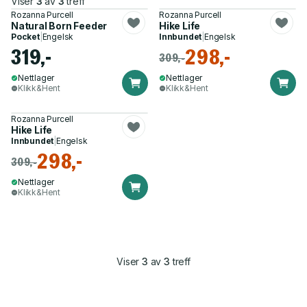
Viser
3
av
3
treff
Rozanna Purcell
Rozanna Purcell
Natural Born Feeder
Hike Life
Pocket
|
Engelsk
Innbundet
|
Engelsk
319,-
298,-
309,-
Nettlager
Nettlager
Klikk&Hent
Klikk&Hent
Rozanna Purcell
Hike Life
Innbundet
|
Engelsk
298,-
309,-
Nettlager
Klikk&Hent
Viser
3
av
3
treff