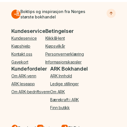
Boktips og inspirasjon fra Norges
største bokhandel
Bunnmeny
Kundeservice
Betingelser
Kundeservice
Klikk&Hent
Kjøpshjelp
Kjøpsvilkår
Kontakt oss
Personvernerklæring
Gavekort
Informasjonskapsler
Kundefordeler
ARK Bokhandel
Om ARK-venn
ARK Innhold
ARK leseapp
Ledige stillinger
Om ARK-bedriftsvenn
Om ARK
Bærekraft i ARK
Finn butikk