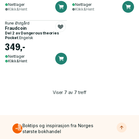
Nettlager
Nettlager
Klikk&Hent
Klikk&Hent
Rune Østgård
Fraudcoin
Del 2 av
Dangerous theories
Pocket
|
Engelsk
349,-
Nettlager
Klikk&Hent
Viser
7
av
7
treff
Boktips og inspirasjon fra Norges
største bokhandel