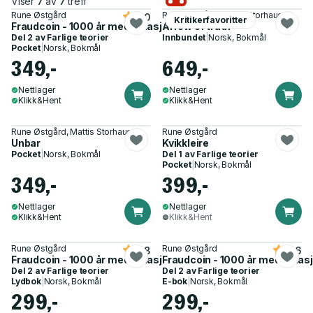
Viser
7
av
7
treff
Rune Østgård
Rune Østgård, Mattis Storhaug
5.0
Kritikerfavoritter
Fraudcoin - 1000 år med inflasjon som politikk
Arrow of truth
Del 2 av
Farlige teorier
Innbundet
|
Norsk, Bokmål
Pocket
|
Norsk, Bokmål
349,-
649,-
Nettlager
Nettlager
Klikk&Hent
Klikk&Hent
Rune Østgård, Mattis Storhaug
Rune Østgård
Unbar
Kvikkleire
Pocket
|
Norsk, Bokmål
Del 1 av
Farlige teorier
Pocket
|
Norsk, Bokmål
349,-
399,-
Nettlager
Nettlager
Klikk&Hent
Klikk&Hent
Rune Østgård
Rune Østgård
3.8
4.6
Fraudcoin - 1000 år med inflasjon som politikk
Fraudcoin - 1000 år med inflas
Del 2 av
Farlige teorier
Del 2 av
Farlige teorier
Lydbok
|
Norsk, Bokmål
E-bok
|
Norsk, Bokmål
299,-
299,-