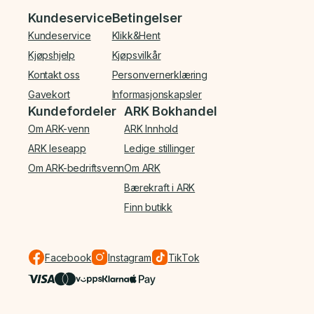
Bunnmeny
Kundeservice
Betingelser
Kundeservice
Klikk&Hent
Kjøpshjelp
Kjøpsvilkår
Kontakt oss
Personvernerklæring
Gavekort
Informasjonskapsler
Kundefordeler
ARK Bokhandel
Om ARK-venn
ARK Innhold
ARK leseapp
Ledige stillinger
Om ARK-bedriftsvenn
Om ARK
Bærekraft i ARK
Finn butikk
Facebook
Instagram
TikTok