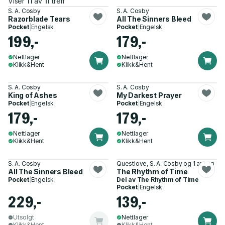
Viser
11
av
11
treff
S. A. Cosby
S. A. Cosby
Razorblade Tears
All The Sinners Bleed
Pocket
|
Engelsk
Pocket
|
Engelsk
199,-
179,-
Nettlager
Nettlager
Klikk&Hent
Klikk&Hent
S. A. Cosby
S. A. Cosby
King of Ashes
My Darkest Prayer
Pocket
|
Engelsk
Pocket
|
Engelsk
179,-
179,-
Nettlager
Nettlager
Klikk&Hent
Klikk&Hent
S. A. Cosby
Questlove, S. A. Cosby og 1 annen
All The Sinners Bleed
The Rhythm of Time
Pocket
|
Engelsk
Del av
The Rhythm of Time
Pocket
|
Engelsk
229,-
139,-
Utsolgt
Nettlager
Klikk&Hent
Klikk&Hent