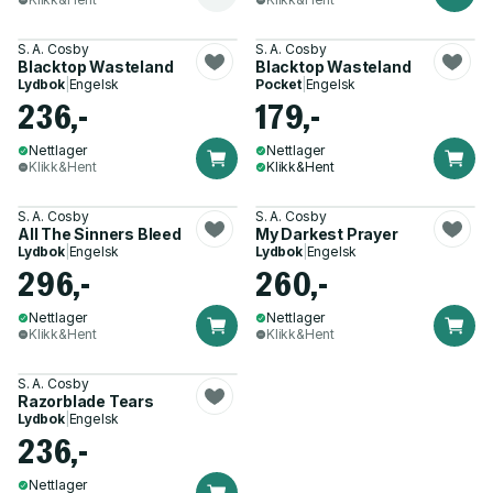
S. A. Cosby
S. A. Cosby
Blacktop Wasteland
Blacktop Wasteland
Lydbok
|
Engelsk
Pocket
|
Engelsk
236,-
179,-
Nettlager
Nettlager
Klikk&Hent
Klikk&Hent
S. A. Cosby
S. A. Cosby
All The Sinners Bleed
My Darkest Prayer
Lydbok
|
Engelsk
Lydbok
|
Engelsk
296,-
260,-
Nettlager
Nettlager
Klikk&Hent
Klikk&Hent
S. A. Cosby
Razorblade Tears
Lydbok
|
Engelsk
236,-
Nettlager