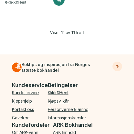
Klikk&Hent
Viser
11
av
11
treff
Boktips og inspirasjon fra Norges
største bokhandel
Bunnmeny
Kundeservice
Betingelser
Kundeservice
Klikk&Hent
Kjøpshjelp
Kjøpsvilkår
Kontakt oss
Personvernerklæring
Gavekort
Informasjonskapsler
Kundefordeler
ARK Bokhandel
Om ARK-venn
ARK Innhold