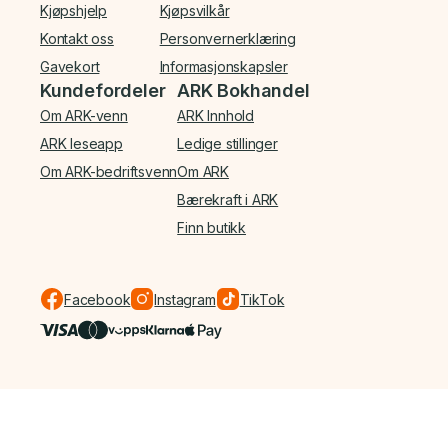
Kjøpshjelp
Kjøpsvilkår
Kontakt oss
Personvernerklæring
Gavekort
Informasjonskapsler
Kundefordeler
ARK Bokhandel
Om ARK-venn
ARK Innhold
ARK leseapp
Ledige stillinger
Om ARK-bedriftsvenn
Om ARK
Bærekraft i ARK
Finn butikk
Facebook
Instagram
TikTok