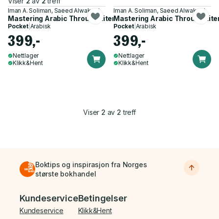
Viser
2
av
2
treff
Iman A. Soliman, Saeed Alwakeel
Iman A. Soliman, Saeed Alwakeel
Mastering Arabic Through Literature
Mastering Arabic Through Lite
Pocket
|
Arabisk
Pocket
|
Arabisk
399,-
399,-
Nettlager
Nettlager
Klikk&Hent
Klikk&Hent
Viser
2
av
2
treff
Boktips og inspirasjon fra Norges
største bokhandel
Bunnmeny
Kundeservice
Betingelser
Kundeservice
Klikk&Hent