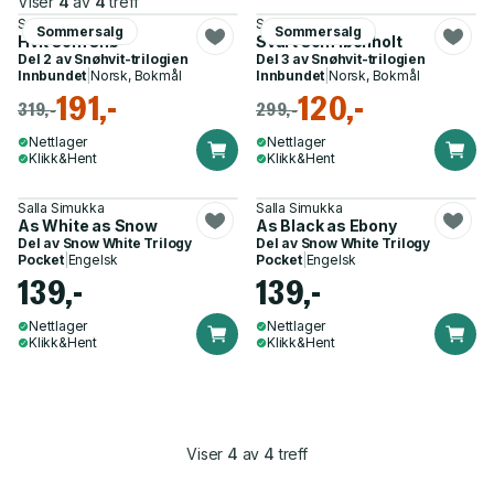
Viser
4
av
4
treff
Salla Simukka
Salla Simukka
Sommersalg
Sommersalg
Hvit som snø
Svart som ibenholt
Del 2 av
Snøhvit-trilogien
Del 3 av
Snøhvit-trilogien
Innbundet
|
Norsk, Bokmål
Innbundet
|
Norsk, Bokmål
191,-
120,-
319,-
299,-
Nettlager
Nettlager
Klikk&Hent
Klikk&Hent
Salla Simukka
Salla Simukka
As White as Snow
As Black as Ebony
Del av
Snow White Trilogy
Del av
Snow White Trilogy
Pocket
|
Engelsk
Pocket
|
Engelsk
139,-
139,-
Nettlager
Nettlager
Klikk&Hent
Klikk&Hent
Viser
4
av
4
treff