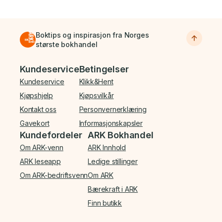
Boktips og inspirasjon fra Norges
største bokhandel
Bunnmeny
Kundeservice
Betingelser
Kundeservice
Klikk&Hent
Kjøpshjelp
Kjøpsvilkår
Kontakt oss
Personvernerklæring
Gavekort
Informasjonskapsler
Kundefordeler
ARK Bokhandel
Om ARK-venn
ARK Innhold
ARK leseapp
Ledige stillinger
Om ARK-bedriftsvenn
Om ARK
Bærekraft i ARK
Finn butikk