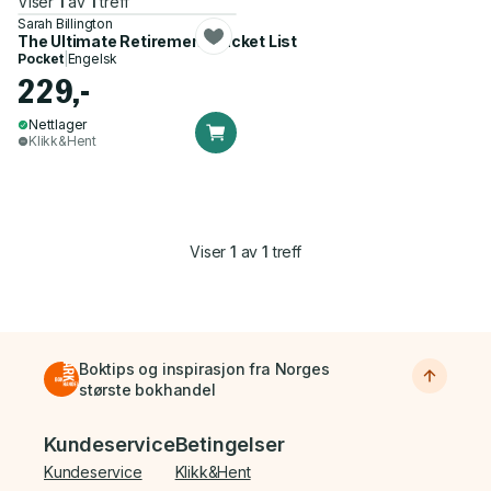
Viser
1
av
1
treff
Sarah Billington
The Ultimate Retirement Bucket List
Pocket
|
Engelsk
229,-
Nettlager
Klikk&Hent
Viser
1
av
1
treff
Boktips og inspirasjon fra Norges
største bokhandel
Bunnmeny
Kundeservice
Betingelser
Kundeservice
Klikk&Hent