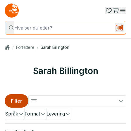
/
Forfattere
/
Sarah Billington
Sarah Billington
Filter
Språk
Format
Levering