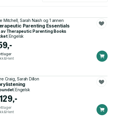
e Mitchell, Sarah Naish og 1 annen
erapeutic Parenting Essentials
 av
Therapeutic Parenting Books
cket
|
Engelsk
59,-
ttlager
ikk&Hent
ire Craig, Sarah Dillon
rylistening
bundet
|
Engelsk
129,-
ttlager
ikk&Hent