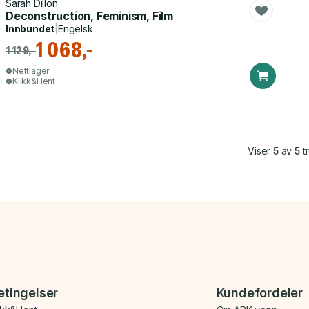
Sarah Dillon
Deconstruction, Feminism, Film
Innbundet
|
Engelsk
1 068,-
1 129,-
Nettlager
Klikk&Hent
Viser
5
av
5
tr
etingelser
Kundefordeler