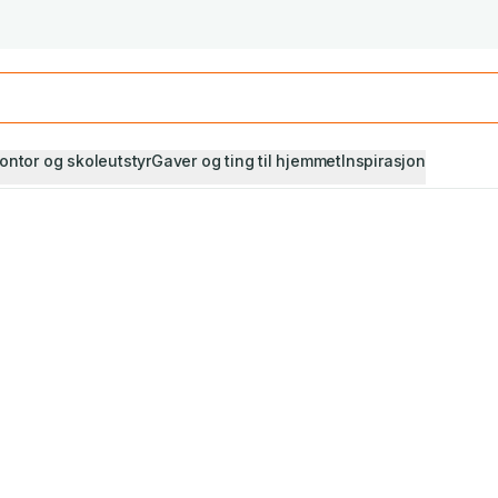
Studiestart! Alle* pensumbøker -20%
Se utvalget her
ontor og skoleutstyr
Gaver og ting til hjemmet
Inspirasjon