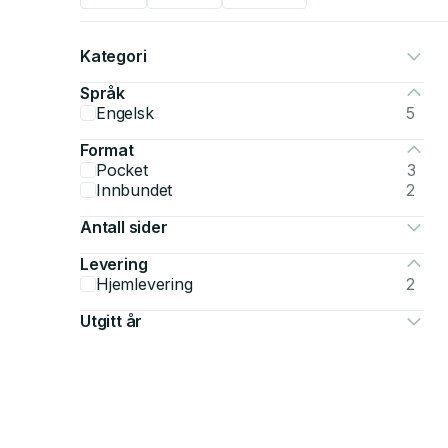
Kategori
Språk
Engelsk
5
Format
Pocket
3
Innbundet
2
Antall sider
Levering
Hjemlevering
2
Utgitt år