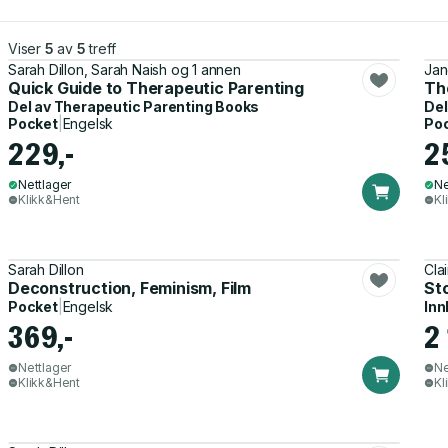
Viser
5
av
5
treff
Sarah Dillon, Sarah Naish og 1 annen
Jan
Quick Guide to Therapeutic Parenting
Th
Del av
Therapeutic Parenting Books
Del
Pocket
|
Engelsk
Po
229,-
2
Nettlager
Ne
Klikk&Hent
Kl
Sarah Dillon
Cla
Deconstruction, Feminism, Film
Sto
Pocket
|
Engelsk
Inn
369,-
2 
Nettlager
Ne
Klikk&Hent
Kl