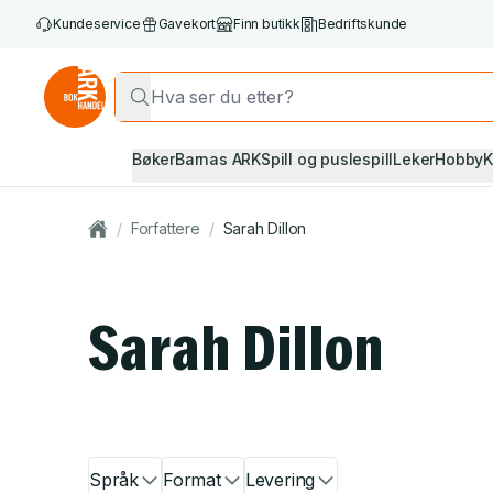
Kundeservice
Gavekort
Finn butikk
Bedriftskunde
Bøker
Barnas ARK
Spill og puslespill
Leker
Hobby
K
/
Forfattere
/
Sarah Dillon
Sarah Dillon
Språk
Format
Levering