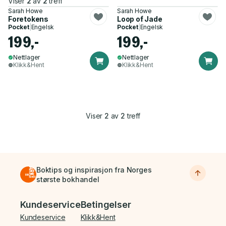
Viser
2
av
2
treff
Sarah Howe
Sarah Howe
Foretokens
Loop of Jade
Pocket
|
Engelsk
Pocket
|
Engelsk
199,-
199,-
Nettlager
Nettlager
Klikk&Hent
Klikk&Hent
Viser
2
av
2
treff
Boktips og inspirasjon fra Norges
største bokhandel
Bunnmeny
Kundeservice
Betingelser
Kundeservice
Klikk&Hent