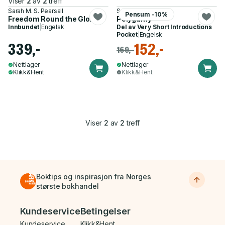
Viser
2
av
2
treff
Sarah M. S. Pearsall
Sarah M. S. Pearsall
Pensum -10%
Freedom Round the Globe
Polygamy
Innbundet
|
Engelsk
Del av
Very Short Introductions
Pocket
|
Engelsk
339,-
152,-
169,-
Nettlager
Nettlager
Klikk&Hent
Klikk&Hent
Viser
2
av
2
treff
Boktips og inspirasjon fra Norges
største bokhandel
Bunnmeny
Kundeservice
Betingelser
Kundeservice
Klikk&Hent