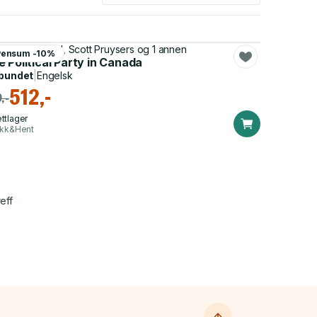
 Currie-Wood, Scott Pruysers og 1 annen
Pensum -10%
 Political Party in Canada
bundet
|
Engelsk
512,-
,-
ttlager
ikk&Hent
eff