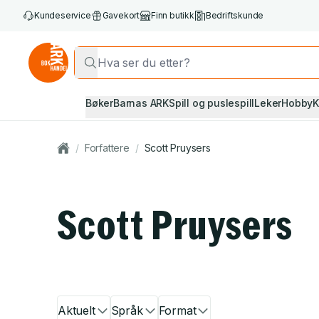
Kundeservice
Gavekort
Finn butikk
Bedriftskunde
Bøker
Barnas ARK
Spill og puslespill
Leker
Hobby
K
/
Forfattere
/
Scott Pruysers
Scott Pruysers
Aktuelt
Språk
Format