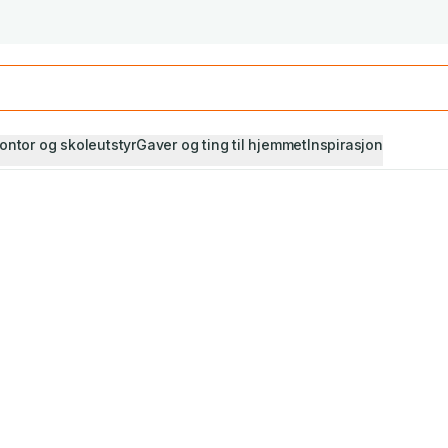
Studiestart! Alle* pensumbøker -20%
Se utvalget her
ontor og skoleutstyr
Gaver og ting til hjemmet
Inspirasjon