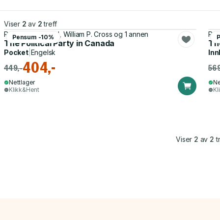
Viser
2
av
2
treff
Rob Currie-Wood, William P. Cross og 1 annen
Rob
Pensum -10%
The Political Party in Canada
The
Pocket
|
Engelsk
Inn
404,-
449,-
569
Nettlager
Ne
Klikk&Hent
Kl
Viser
2
av
2
tr