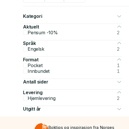
Kategori
Aktuelt
Pensum -10%
2
Språk
Engelsk
2
Format
Pocket
1
Innbundet
1
Antall sider
Levering
Hjemlevering
2
Utgitt år
Boktips og inspirasjon fra Norges