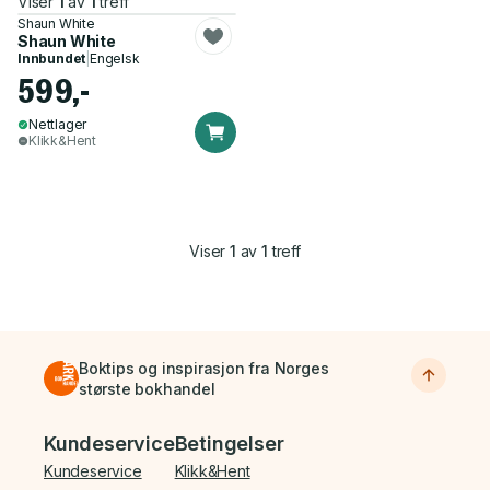
Viser
1
av
1
treff
Shaun White
Shaun White
Innbundet
|
Engelsk
599,-
Nettlager
Klikk&Hent
Viser
1
av
1
treff
Boktips og inspirasjon fra Norges
største bokhandel
Bunnmeny
Kundeservice
Betingelser
Kundeservice
Klikk&Hent