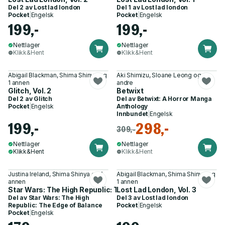
Del 2 av
Lost lad london
Del 1 av
Lost lad london
Pocket
|
Engelsk
Pocket
|
Engelsk
199,-
199,-
Nettlager
Nettlager
Klikk&Hent
Klikk&Hent
Abigail Blackman, Shima Shinya og
Aki Shimizu, Sloane Leong og 6
1 annen
andre
Glitch, Vol. 2
Betwixt
Del 2 av
Glitch
Del av
Betwixt: A Horror Manga
Pocket
|
Engelsk
Anthology
Innbundet
|
Engelsk
199,-
298,-
309,-
Nettlager
Nettlager
Klikk&Hent
Klikk&Hent
Justina Ireland, Shima Shinya og 1
Abigail Blackman, Shima Shinya og
annen
1 annen
Star Wars: The High Republic: The Edge of Balance, Vol. 1
Lost Lad London, Vol. 3
Del av
Star Wars: The High
Del 3 av
Lost lad london
Republic: The Edge of Balance
Pocket
|
Engelsk
Pocket
|
Engelsk