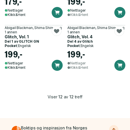
179,-
199,-
Nettlager
Nettlager
Klikk&Hent
Klikk&Hent
Abigail Blackman, Shima Shinya og
Abigail Blackman, Shima Shinya og
1 annen
1 annen
Glitch, Vol. 1
Glitch, Vol. 4
Del 1 av
GLITCH GN
Del 4 av
Glitch
Pocket
|
Engelsk
Pocket
|
Engelsk
199,-
199,-
Nettlager
Nettlager
Klikk&Hent
Klikk&Hent
Viser
12
av
12
treff
Boktips og inspirasjon fra Norges