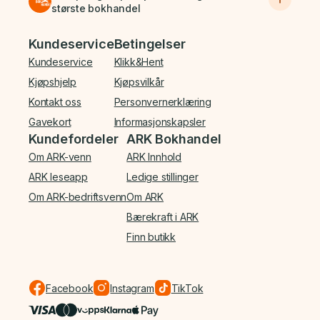
største bokhandel
Bunnmeny
Kundeservice
Betingelser
Kundeservice
Klikk&Hent
Kjøpshjelp
Kjøpsvilkår
Kontakt oss
Personvernerklæring
Gavekort
Informasjonskapsler
Kundefordeler
ARK Bokhandel
Om ARK-venn
ARK Innhold
ARK leseapp
Ledige stillinger
Om ARK-bedriftsvenn
Om ARK
Bærekraft i ARK
Finn butikk
Facebook
Instagram
TikTok