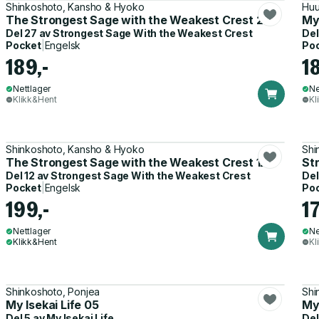
Shinkoshoto, Kansho & Hyoko
Huu
The Strongest Sage with the Weakest Crest 27
My 
Del 27 av
Strongest Sage With the Weakest Crest
Del
Pocket
|
Engelsk
Po
189,-
1
Nettlager
Ne
Klikk&Hent
Kl
Shinkoshoto, Kansho & Hyoko
Shi
The Strongest Sage with the Weakest Crest 12
St
Del 12 av
Strongest Sage With the Weakest Crest
Del
Pocket
|
Engelsk
Po
199,-
17
Nettlager
Ne
Klikk&Hent
Kl
Shinkoshoto, Ponjea
Shi
My Isekai Life 05
My 
Del 5 av
My Isekai Life
Del