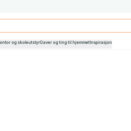
Studiestart! Alle* pensumbøker -20%
Se utvalget her
ontor og skoleutstyr
Gaver og ting til hjemmet
Inspirasjon