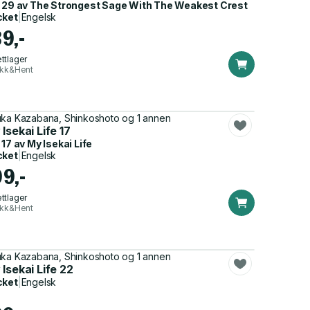
 29 av
The Strongest Sage With The Weakest Crest
cket
|
Engelsk
89,-
ttlager
ikk&Hent
ka Kazabana, Shinkoshoto og 1 annen
Isekai Life 17
 17 av
My Isekai Life
cket
|
Engelsk
99,-
ttlager
ikk&Hent
ka Kazabana, Shinkoshoto og 1 annen
Isekai Life 22
cket
|
Engelsk