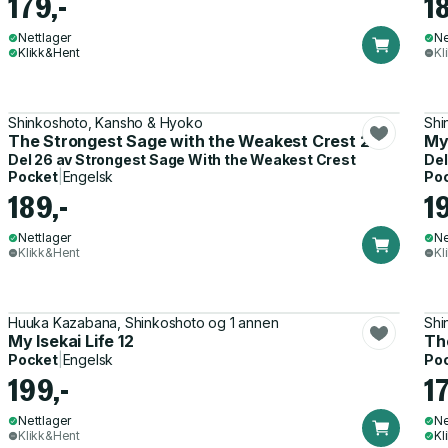
179,-
1
Nettlager
Ne
Klikk&Hent
Kl
Shinkoshoto, Kansho & Hyoko
Shi
The Strongest Sage with the Weakest Crest 26
My 
Del 26 av
Strongest Sage With the Weakest Crest
Del
Pocket
|
Engelsk
Po
189,-
1
Nettlager
Ne
Klikk&Hent
Kl
Huuka Kazabana, Shinkoshoto og 1 annen
Shi
My Isekai Life 12
Th
Pocket
|
Engelsk
Po
199,-
17
Nettlager
Ne
Klikk&Hent
Kl