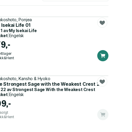
nkoshoto, Ponjea
Isekai Life 01
 1 av
My Isekai Life
cket
|
Engelsk
9,-
ttlager
ikk&Hent
nkoshoto, Kansho & Hyoko
e Strongest Sage with the Weakest Crest 22
 22 av
Strongest Sage With the Weakest Crest
cket
|
Engelsk
99,-
solgt
ikk&Hent