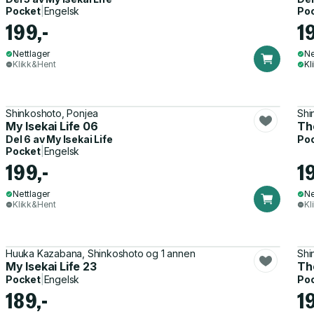
Pocket
|
Engelsk
Po
199,-
1
Nettlager
Ne
Klikk&Hent
Kl
Shinkoshoto, Ponjea
Shi
My Isekai Life 06
Th
Del 6 av
My Isekai Life
Po
Pocket
|
Engelsk
199,-
1
Nettlager
Ne
Klikk&Hent
Kl
Huuka Kazabana, Shinkoshoto og 1 annen
Shi
My Isekai Life 23
Th
Pocket
|
Engelsk
Po
189,-
1