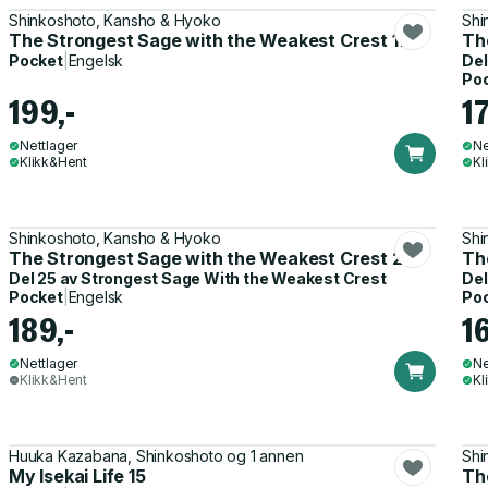
Shinkoshoto, Kansho & Hyoko
Shi
The Strongest Sage with the Weakest Crest 11
Th
Pocket
|
Engelsk
Del
Po
199,-
17
Nettlager
Ne
Klikk&Hent
Kl
Shinkoshoto, Kansho & Hyoko
Shi
The Strongest Sage with the Weakest Crest 25
Th
Del 25 av
Strongest Sage With the Weakest Crest
Del
Pocket
|
Engelsk
Po
189,-
1
Nettlager
Ne
Klikk&Hent
Kl
Huuka Kazabana, Shinkoshoto og 1 annen
Shi
My Isekai Life 15
Th