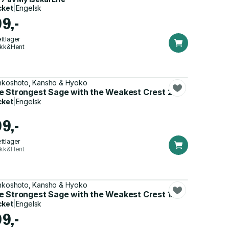
cket
|
Engelsk
99,-
ttlager
ikk&Hent
nkoshoto, Kansho & Hyoko
e Strongest Sage with the Weakest Crest 23
cket
|
Engelsk
99,-
ttlager
ikk&Hent
nkoshoto, Kansho & Hyoko
e Strongest Sage with the Weakest Crest 15
cket
|
Engelsk
99,-