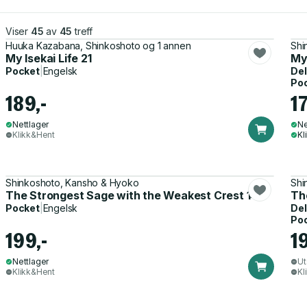
Viser
45
av
45
treff
Huuka Kazabana, Shinkoshoto og 1 annen
Shi
My Isekai Life 21
My 
Pocket
|
Engelsk
Del
Po
189,-
17
Nettlager
Ne
Klikk&Hent
Kl
Shinkoshoto, Kansho & Hyoko
Shi
The Strongest Sage with the Weakest Crest 14
Th
Pocket
|
Engelsk
Del
Po
199,-
1
Nettlager
Ut
Klikk&Hent
Kl