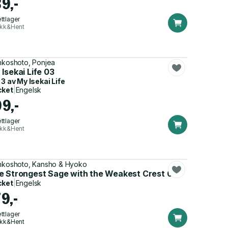
89,-
ttlager
ikk&Hent
nkoshoto, Ponjea
Isekai Life 03
 3 av
My Isekai Life
cket
|
Engelsk
99,-
ttlager
ikk&Hent
nkoshoto, Kansho & Hyoko
e Strongest Sage with the Weakest Crest 07
cket
|
Engelsk
9,-
ttlager
ikk&Hent