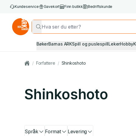
Kundeservice
Gavekort
Finn butikk
Bedriftskunde
Bøker
Barnas ARK
Spill og puslespill
Leker
Hobby
K
/
Forfattere
/
Shinkoshoto
Shinkoshoto
Språk
Format
Levering