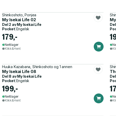
Shinkoshoto, Ponjea
Shi
My Isekai Life 02
My 
Del 2 av
My Isekai Life
Del
Pocket
|
Engelsk
Po
179,-
1
Nettlager
Ne
Klikk&Hent
Kl
Huuka Kazabana, Shinkoshoto og 1 annen
Shi
My Isekai Life 08
Th
Del 8 av
My Isekai Life
Del
Pocket
|
Engelsk
Po
199,-
17
Nettlager
Ne
Klikk&Hent
Kl