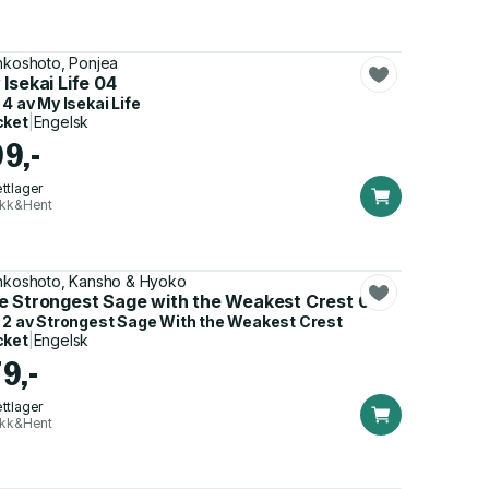
nkoshoto, Ponjea
Isekai Life 04
 4 av
My Isekai Life
cket
|
Engelsk
99,-
ttlager
ikk&Hent
nkoshoto, Kansho & Hyoko
e Strongest Sage with the Weakest Crest 02
 2 av
Strongest Sage With the Weakest Crest
cket
|
Engelsk
9,-
ttlager
ikk&Hent