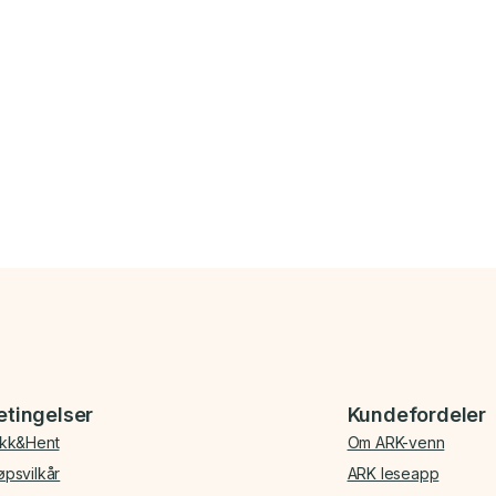
etingelser
Kundefordeler
ikk&Hent
Om ARK-venn
øpsvilkår
ARK leseapp