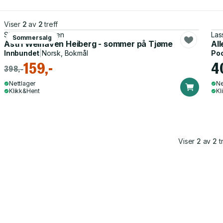
Viser
2
av
2
treff
Signe M. Endresen
Las
Sommersalg
Astri Welhaven Heiberg - sommer på Tjøme
Al
Innbundet
|
Norsk, Bokmål
Po
159,-
4
398,-
Nettlager
Ne
Klikk&Hent
Kl
Viser
2
av
2
tr