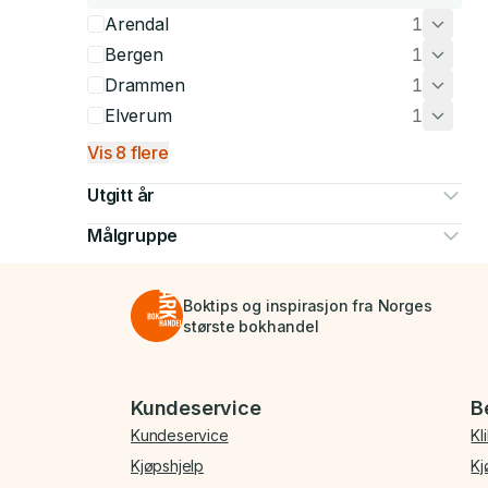
Arendal
1
Bergen
1
Drammen
1
Elverum
1
Vis 8 flere
Utgitt år
Målgruppe
Boktips og inspirasjon fra Norges
største bokhandel
Bunnmeny
Kundeservice
B
Kundeservice
Kl
Kjøpshjelp
Kj