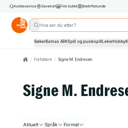
Kundeservice
Gavekort
Finn butikk
Bedriftskunde
Bøker
Barnas ARK
Spill og puslespill
Leker
Hobby
K
/
Forfattere
/
Signe M. Endresen
Signe M. Endres
Aktuelt
Språk
Format