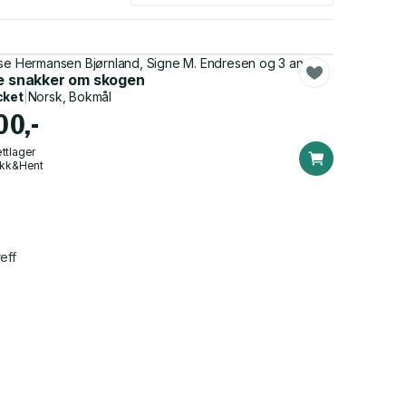
se Hermansen Bjørnland, Signe M. Endresen og 3 andre
le snakker om skogen
cket
|
Norsk, Bokmål
00,-
ttlager
ikk&Hent
eff