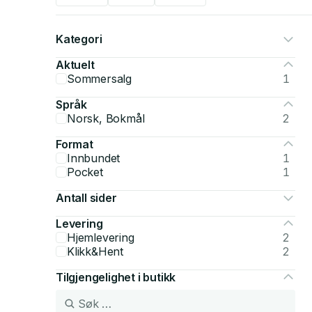
Kategori
Aktuelt
Sommersalg
1
Språk
Norsk, Bokmål
2
Format
Innbundet
1
Pocket
1
Antall sider
Levering
Hjemlevering
2
Klikk&Hent
2
Tilgjengelighet i butikk