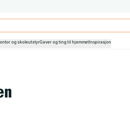
Studiestart! Alle* pensumbøker -20%
Se utvalget her
ontor og skoleutstyr
Gaver og ting til hjemmet
Inspirasjon
en