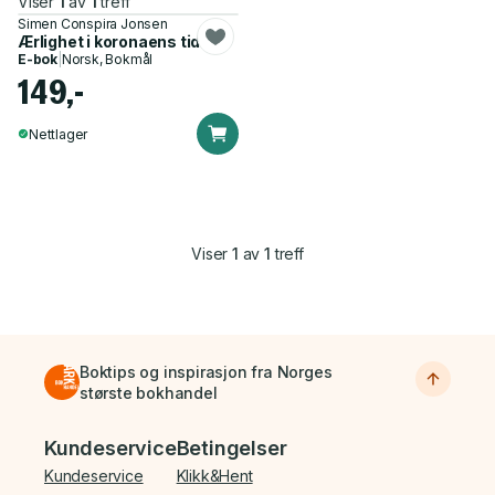
Viser
1
av
1
treff
Simen Conspira Jonsen
Ærlighet i koronaens tid
E-bok
|
Norsk, Bokmål
149,-
Nettlager
Viser
1
av
1
treff
Boktips og inspirasjon fra Norges
største bokhandel
Bunnmeny
Kundeservice
Betingelser
Kundeservice
Klikk&Hent