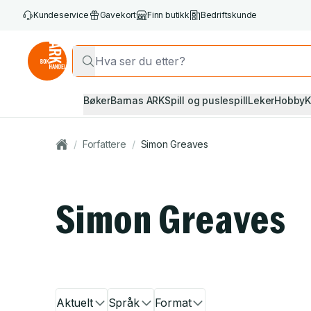
Kundeservice
Gavekort
Finn butikk
Bedriftskunde
Bøker
Barnas ARK
Spill og puslespill
Leker
Hobby
K
/
Forfattere
/
Simon Greaves
Simon Greaves
Aktuelt
Språk
Format