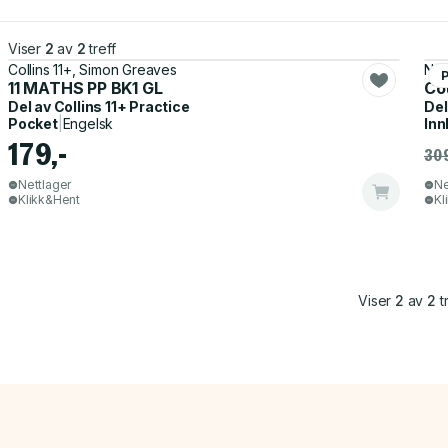
Viser
2
av
2
treff
Collins 11+, Simon Greaves
Nat
11 MATHS PP BK1 GL
Co
Del av
Collins 11+ Practice
Del
Pocket
|
Engelsk
Inn
179,-
309
Nettlager
Ne
Klikk&Hent
Kl
Viser
2
av
2
tr