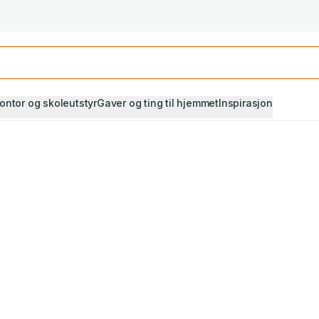
Studiestart! Alle* pensumbøker -20%
Se utvalget her
ontor og skoleutstyr
Gaver og ting til hjemmet
Inspirasjon