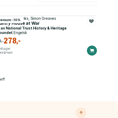
ional Trust Books, Simon Greaves
Pensum -10%
untry House at War
 av
National Trust History & Heritage
bundet
|
Engelsk
278,-
,-
ttlager
ikk&Hent
eff