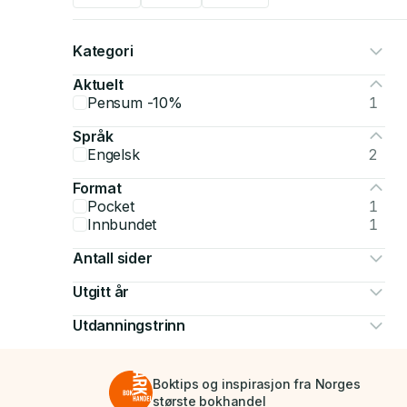
Kategori
Aktuelt
Pensum -10%
1
Språk
Engelsk
2
Format
Pocket
1
Innbundet
1
Antall sider
Utgitt år
Utdanningstrinn
Boktips og inspirasjon fra Norges
største bokhandel