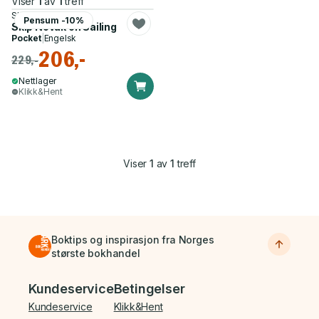
Viser
1
av
1
treff
Skip Novak
Pensum -10%
Skip Novak on Sailing
Pocket
|
Engelsk
206,-
229,-
Nettlager
Klikk&Hent
Viser
1
av
1
treff
Boktips og inspirasjon fra Norges
største bokhandel
Bunnmeny
Kundeservice
Betingelser
Kundeservice
Klikk&Hent