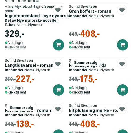
Viser
16
av
16
treff
Hilde Myklebust, Ingrid Senje og 7
Solfrid Sivertsen
andre
Grøn koffert - roman
Ingenmannsland - nye nynorske noveller
Innbundet
|
Norsk, Nynorsk
Del av
Nye nynorske noveller
E-bok
|
Norsk, Nynorsk
329,-
408,-
449,-
Nettlager
Nettlager
Klikk&Hent
Klikk&Hent
Solfrid Sivertsen
Solfrid Sivertsen
Sommersalg
Langtidsvarsel - roman
Fillebikkja og Frida
Innbundet
|
Norsk, Nynorsk
Innbundet
|
Norsk, Nynorsk
227,-
175,-
250,-
349,-
Nettlager
Nettlager
Klikk&Hent
Klikk&Hent
Solfrid Sivertsen
Solfrid Sivertsen
Sommersalg
Før klokka fire - roman
Eit plutseleg mørke - roman
Innbundet
|
Norsk, Nynorsk
Innbundet
|
Norsk, Nynorsk
139,-
408,-
348,-
449,-
Nettlager
Nettlager