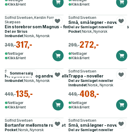
Klikk&Hent
Klikk&Hent
Solfrid Sivertsen, Kerstin Fors
Solfrid Sivertsen
Skarpaas
Små, små løgner - noveller
Ein storebror som Magnus - forteljingar om Stine og Magnus
Del av
Samlaget noveller
Del av
Sirius
Pocket
|
Norsk, Nynorsk
Innbundet
|
Norsk, Nynorsk
317,-
272,-
349,-
299,-
Nettlager
Nettlager
Klikk&Hent
Klikk&Hent
Solfrid Sivertsen
Solfrid Sivertsen
Sommersalg
Ho sykla bort - og andre noveller
Trappa - noveller
Innbundet
|
Norsk, Nynorsk
Del av
Samlaget noveller
Innbundet
|
Norsk, Nynorsk
135,-
408,-
449,-
449,-
Nettlager
Nettlager
Klikk&Hent
Klikk&Hent
Solfrid Sivertsen
Solfrid Sivertsen
Bortanfor mellomste rommet
Små, små løgner - noveller
Pocket
|
Norsk, Nynorsk
Del av
Samlaget noveller