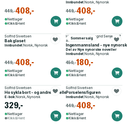
Innbundet
|
Norsk, Nynorsk
408,-
408,-
449,-
449,-
Nettlager
Nettlager
Klikk&Hent
Klikk&Hent
Solfrid Sivertsen
Hilde Myklebust, Ingrid Senje og 7
Sommersalg
Bak glaset
andre
Ingenmannsland - nye nynorsk
Innbundet
|
Norsk, Nynorsk
Del av
Nye nynorske noveller
Innbundet
|
Norsk, Nynorsk
408,-
180,-
449,-
450,-
Nettlager
Nettlager
Klikk&Hent
Klikk&Hent
Solfrid Sivertsen
Solfrid Sivertsen
Ho sykla bort - og andre noveller
Porselensfiguren
E-bok
|
Norsk, Nynorsk
Innbundet
|
Norsk, Nynorsk
329,-
408,-
449,-
Nettlager
Nettlager
Klikk&Hent
Klikk&Hent