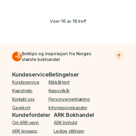
Viser
16
av
16
treff
Boktips og inspirasjon fra Norges
største bokhandel
Bunnmeny
Kundeservice
Betingelser
Kundeservice
Klikk&Hent
Kjøpshjelp
Kjøpsvilkår
Kontakt oss
Personvernerklæring
Gavekort
Informasjonskapsler
Kundefordeler
ARK Bokhandel
Om ARK-venn
ARK Innhold
ARK leseapp
Ledige stillinger